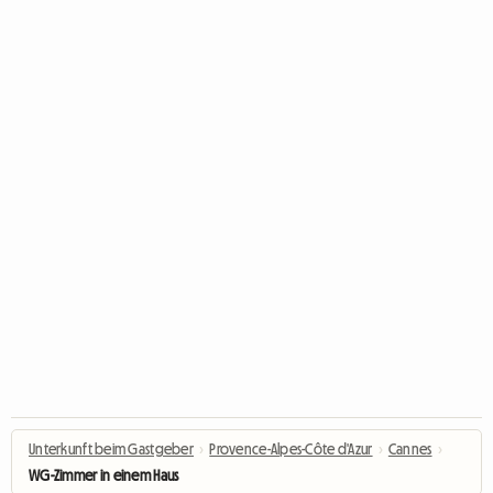
Unterkunft beim Gastgeber
›
Provence-Alpes-Côte d'Azur
›
Cannes
›
WG-Zimmer in einem Haus