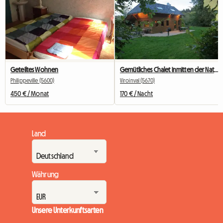
Geteiltes Wohnen
Gemütliches Chalet inmitten der Natur – Belgische Ardennen
Philippeville (5600)
Viroinval (5670)
450 € / Monat
170 € / Nacht
Land
Währung
Unsere Unterkunftsarten