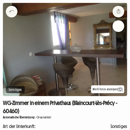
Alle 8 Fotos anzeigen
Sonstiges
WG-Zimmer in einem Privathaus (Blaincourt-Lès-Précy -
60460)
Automatische Übersetzung
-
Originaltitel
Art der Unterkunft:
Sonstiges