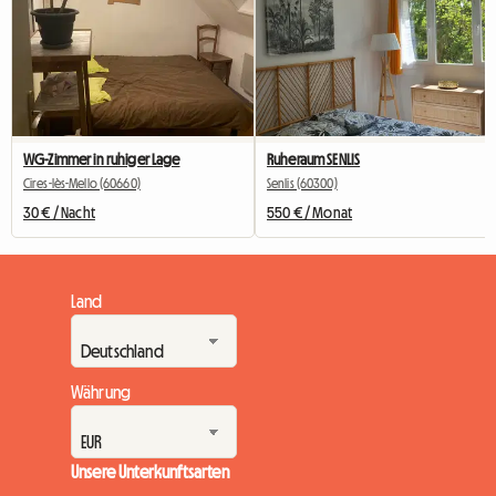
WG-Zimmer in ruhiger Lage
Ruheraum SENLIS
Cires-lès-Mello (60660)
Senlis (60300)
30 € / Nacht
550 € / Monat
Land
Währung
Unsere Unterkunftsarten