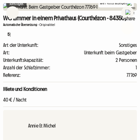
Alle 7 Fotos anzeigen
Sonstiges
WG-Zimmer in einem Privathaus (Courthézon - 84350)
Automatische Übersetzung
-
Originaltitel
5
1
Art der Unterkunft:
Sonstiges
Art:
Unterkunft beim Gastgeber
Unterkunftskapazität:
2 Personen
Anzahl der Schlafzimmer:
1
Referenz:
77769
Miete und Konditionen
40 € / Nacht
Annie Et Michel