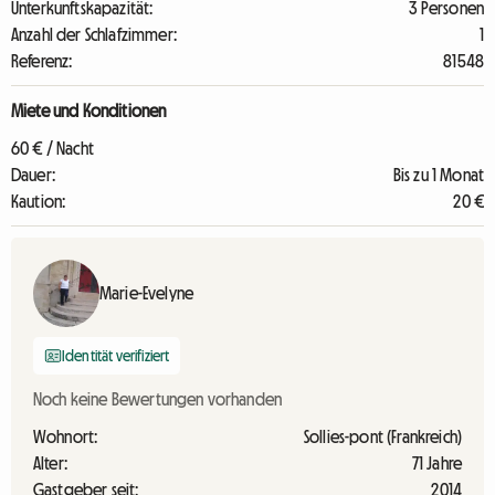
Unterkunftskapazität:
3 Personen
Anzahl der Schlafzimmer:
1
Referenz:
81548
Miete und Konditionen
60 € / Nacht
Dauer:
Bis zu 1 Monat
Kaution:
20 €
Marie-Evelyne
Identität verifiziert
Noch keine Bewertungen vorhanden
Wohnort:
Sollies-pont (Frankreich)
Alter:
71 Jahre
Gastgeber seit:
2014