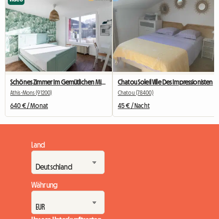
Schönes Zimmer Im Gemütlichen Mitbewohner Nr. 2
Chatou Soleil Ville Des Impressionisten
Athis-Mons (91200)
Chatou (78400)
640 € / Monat
45 € / Nacht
Land
Währung