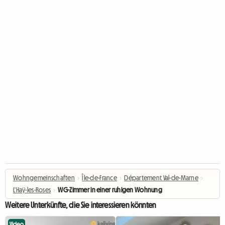
Wohngemeinschaften
›
Île-de-France
›
Département Val-de-Marne
›
L'Haÿ-les-Roses
›
WG-Zimmer in einer ruhigen Wohnung
Weitere Unterkünfte, die Sie interessieren könnten
Video