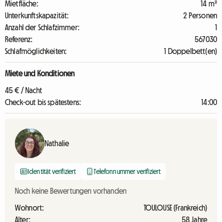
Mietfläche:
14 m²
Unterkunftskapazität:
2 Personen
Anzahl der Schlafzimmer:
1
Referenz:
567030
Schlafmöglichkeiten:
1 Doppelbett(en)
Miete und Konditionen
45 € / Nacht
Check-out bis spätestens:
14:00
Nathalie
Identität verifiziert
Telefonnummer verifiziert
Noch keine Bewertungen vorhanden
Wohnort:
TOULOUSE (Frankreich)
Alter:
58 Jahre