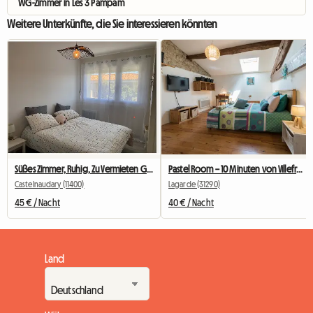
WG-Zimmer in Les 3 Pampam
Weitere Unterkünfte, die Sie interessieren könnten
Süßes Zimmer, Ruhig, Zu Vermieten Gastfamilie, Stadtzentrum
Pastel Room – 10 Minuten von Villefranche und Nailloux entfernt
Castelnaudary (11400)
Lagarde (31290)
45 € / Nacht
40 € / Nacht
Land