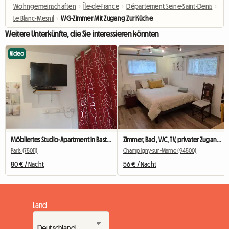
Wohngemeinschaften
›
Île-de-France
›
Département Seine-Saint-Denis
›
Le Blanc-Mesnil
›
WG-Zimmer Mit Zugang Zur Küche
Weitere Unterkünfte, die Sie interessieren könnten
Video
Möbliertes Studio-Apartment in Bastille für Studenten, Praktikanten oder Geschäftsreisende.
Zimmer, Bad, WC, TV, privater Zugang / Disneyland 30'
Paris (75011)
Champigny-sur-Marne (94500)
80 € / Nacht
56 € / Nacht
Land