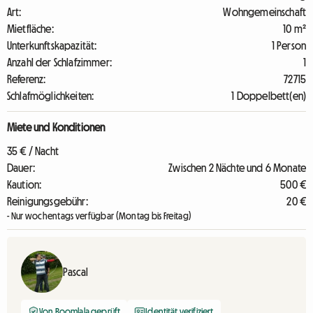
Art:
Wohngemeinschaft
Mietfläche:
10 m²
Unterkunftskapazität:
1 Person
Anzahl der Schlafzimmer:
1
Referenz:
72715
Schlafmöglichkeiten:
1 Doppelbett(en)
Miete und Konditionen
35 € / Nacht
Dauer:
Zwischen 2 Nächte und 6 Monate
Kaution:
500 €
Reinigungsgebühr:
20 €
- Nur wochentags verfügbar (Montag bis Freitag)
Pascal
Von Roomlala geprüft
Identität verifiziert