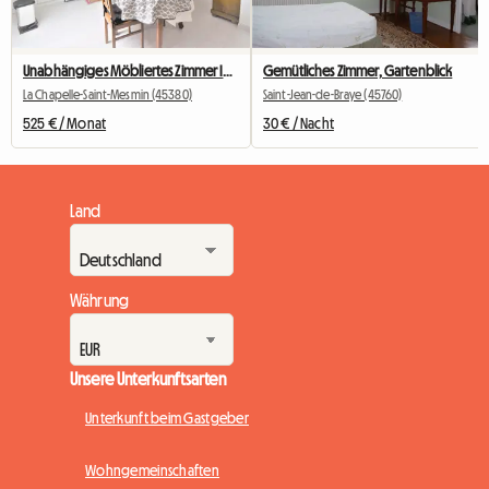
Unabhängiges Möbliertes Zimmer Im Einfamilienhaus
Gemütliches Zimmer, Gartenblick
La Chapelle-Saint-Mesmin (45380)
Saint-Jean-de-Braye (45760)
525 € / Monat
30 € / Nacht
Land
Währung
Unsere Unterkunftsarten
Unterkunft beim Gastgeber
Wohngemeinschaften