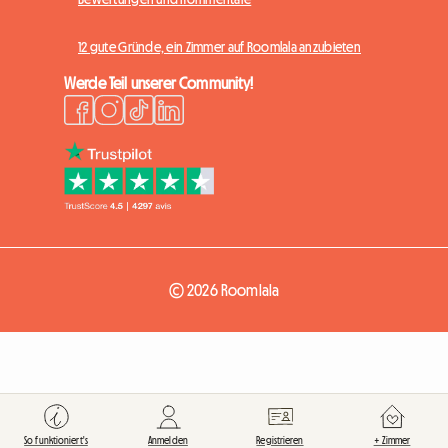
12 gute Gründe, ein Zimmer auf Roomlala anzubieten
Werde Teil unserer Community!
© 2026 Roomlala
So funktioniert's
Anmelden
Registrieren
+ Zimmer