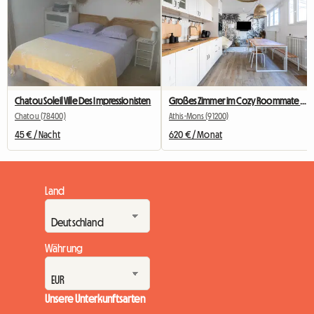
Chatou Soleil Ville Des Impressionisten
Großes Zimmer im Cozy Roommate #5 New York in der Nähe von Olry
Chatou (78400)
Athis-Mons (91200)
45 € / Nacht
620 € / Monat
Land
Währung
Unsere Unterkunftsarten