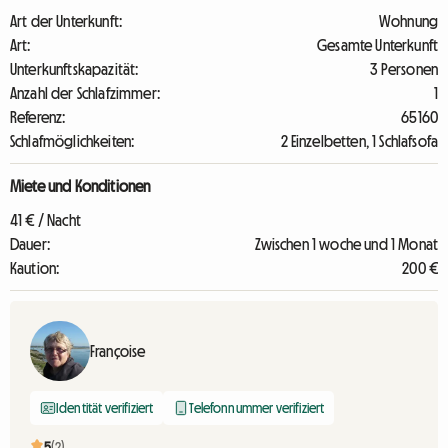
Art der Unterkunft:
Wohnung
Art:
Gesamte Unterkunft
Unterkunftskapazität:
3 Personen
Anzahl der Schlafzimmer:
1
Referenz:
65160
Schlafmöglichkeiten:
2 Einzelbetten, 1 Schlafsofa
Miete und Konditionen
41 € / Nacht
Dauer:
Zwischen 1 woche und 1 Monat
Kaution:
200 €
Françoise
Identität verifiziert
Telefonnummer verifiziert
5
(2)