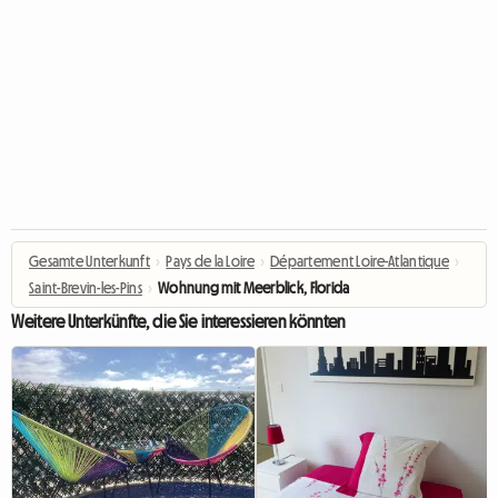
Gesamte Unterkunft
›
Pays de la Loire
›
Département Loire-Atlantique
›
Saint-Brevin-les-Pins
›
Wohnung mit Meerblick, Florida
Weitere Unterkünfte, die Sie interessieren könnten