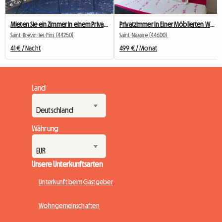
Mieten Sie ein Zimmer in einem Privathaus im Zentrum von St. Brévin
Privatzimmer In Einer Möblierten Wohngemeinschaft
Saint-Brevin-les-Pins (44250)
Saint-Nazaire (44600)
41 € / Nacht
499 € / Monat
Land
Währung
Unsere Unterkunftsarten
Unterkunft beim Gastgeber
Wohngemeinschaften