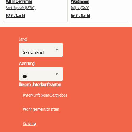
WIE In der Familie
WG-Zimmer
Saint-Raphaël (83700)
Fréjus (83600)
53 € / Nacht
56 € / Nacht
Land
Währung
Unsere Unterkunftsarten
Unterkunft beim Gastgeber
Wohngemeinschaften
Coliving