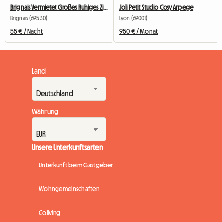
Brignais Vermietet Großes Ruhiges Zimmer
Joli Petit Studio Cosy Arpege
Brignais (69530)
Lyon (69001)
55 € / Nacht
950 € / Monat
Land
Währung
Unsere Unterkunftsarten
Unterkunft beim Gastgeber
Wohngemeinschaften
Coliving