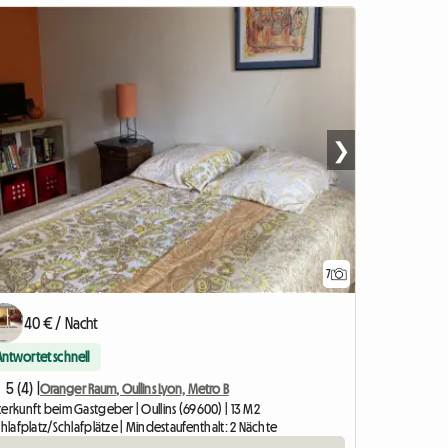
❯
7
40 € / Nacht
Antwortet schnell
5 (4) |
Oranger Raum, Oullins Lyon, Metro B
erkunft beim Gastgeber | Oullins (69600) | 13 M2
chlafplatz/Schlafplätze | Mindestaufenthalt: 2 Nächte