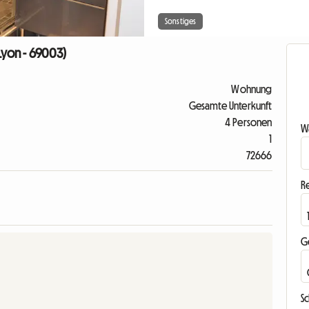
Sonstiges
Lyon - 69003)
Wohnung
Gesamte Unterkunft
4 Personen
Wa
1
72666
R
G
S