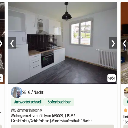
❯
❮
❯
❮
5
25 € / Nacht
Antwortet schnell
Sofortbuchbar
WG-Zimmer in Lyon 9
inuten von La Doua entfernt
Wohngemeinschaft | Lyon (69009) | 13 M2
Unt
1 Schlafplatz/Schlafplätze | Mindestaufenthalt: 1 Nacht
1 S