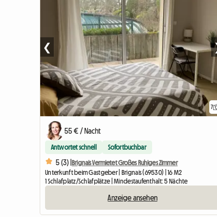
❮
7
55 € / Nacht
Antwortet schnell
Sofortbuchbar
5 (3) |
Brignais Vermietet Großes Ruhiges Zimmer
Unterkunft beim Gastgeber | Brignais (69530) | 16 M2
1 Schlafplatz/Schlafplätze | Mindestaufenthalt: 5 Nächte
Anzeige ansehen