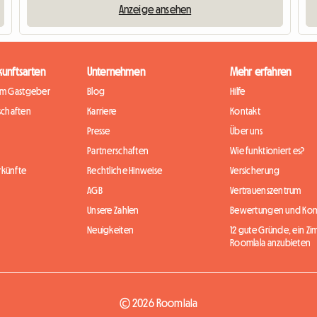
Anzeige ansehen
kunftsarten
Unternehmen
Mehr erfahren
im Gastgeber
Blog
Hilfe
chaften
Karriere
Kontakt
Presse
Über uns
Partnerschaften
Wie funktioniert es?
rkünfte
Rechtliche Hinweise
Versicherung
AGB
Vertrauenszentrum
Unsere Zahlen
Bewertungen und Ko
Neuigkeiten
12 gute Gründe, ein Zi
Roomlala anzubieten
© 2026 Roomlala