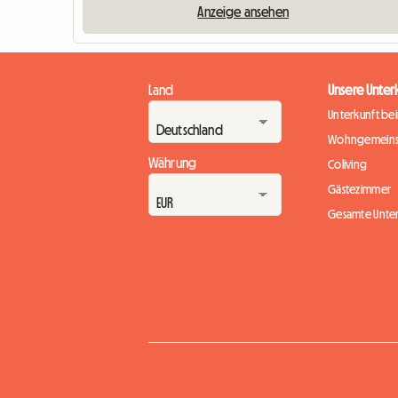
Anzeige ansehen
Land
Unsere Unter
Unterkunft be
Wohngemeins
Währung
Coliving
Gästezimmer
Gesamte Unte