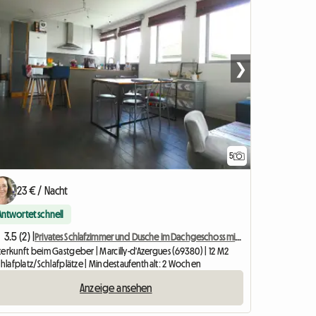
❯
5
23 € / Nacht
Antwortet schnell
3.5 (2) |
Privates Schlafzimmer und Dusche im Dachgeschoss mit Terrasse 40 m2
erkunft beim Gastgeber | Marcilly-d'Azergues (69380) | 12 M2
chlafplatz/Schlafplätze | Mindestaufenthalt: 2 Wochen
Anzeige ansehen