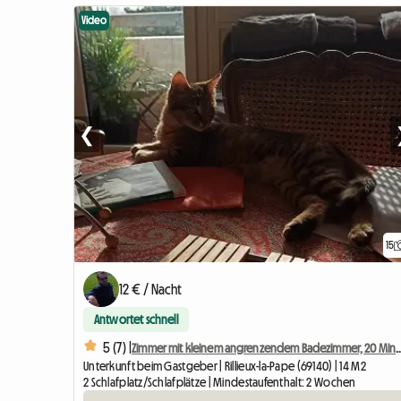
Video
❮
15
12 € / Nacht
Antwortet schnell
5 (7) |
Zimmer mit kleinem angrenzendem Badezimmer, 20 M
Unterkunft beim Gastgeber | Rillieux-la-Pape (69140) | 14 M2
2 Schlafplatz/Schlafplätze | Mindestaufenthalt: 2 Wochen