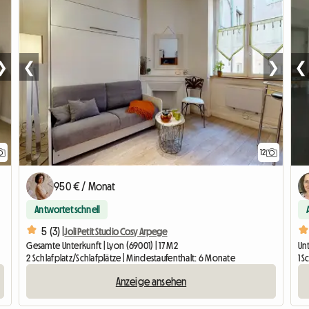
❯
❮
❯
❮
12
950 € / Monat
Antwortet schnell
5 (3) |
Joli Petit Studio Cosy Arpege
Gesamte Unterkunft | Lyon (69001) | 17 M2
Unt
2 Schlafplatz/Schlafplätze | Mindestaufenthalt: 6 Monate
1 S
Anzeige ansehen