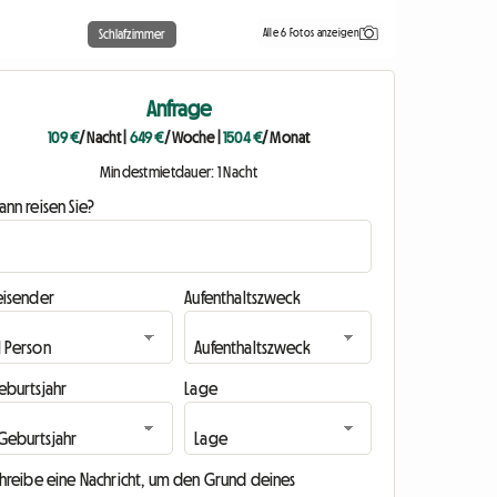
Alle 6 Fotos anzeigen
Schlafzimmer
Anfrage
109 €
/ Nacht
|
649 €
/ Woche
|
1504 €
/ Monat
Mindestmietdauer: 1 Nacht
nn reisen Sie?
eisender
Aufenthaltszweck
eburtsjahr
Lage
chreibe eine Nachricht, um den Grund deines