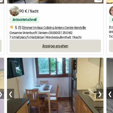
90 € / Nacht
Antwortet schnell
In
5 (1) |
Zimmer Im Haus Coliving Amiens Centre Henriville
Un
Gesamte Unterkunft | Amiens (80000) | 250 M2
1 S
7 Schlafplatz/Schlafplätze | Mindestaufenthalt: 1 Nacht
Anzeige ansehen
❯
❮
❯
❮