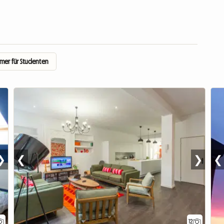
mer für Studenten
❯
❮
❯
❮
12