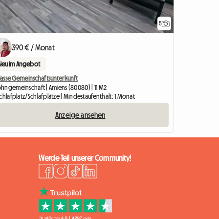
5
390 € / Monat
Neu im Angebot
Klasse Gemeinschaftsunterkunft
hngemeinschaft | Amiens (80080) | 11 M2
chlafplatz/Schlafplätze | Mindestaufenthalt: 1 Monat
Anzeige ansehen
Werde Teil unserer Community!