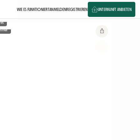
WIE ES FUNKTIONIERT
ANMELDEN
REGISTRIEREN
UNTERKUNFT ANBIETEN
ges
immer