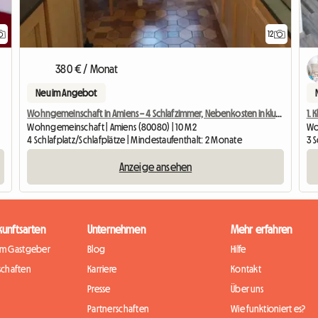
12
380 € / Monat
Neu im Angebot
Wohngemeinschaft in Amiens – 4 Schlafzimmer, Nebenkosten inklusive
1. 
Wohngemeinschaft | Amiens (80080) | 10 M2
Wo
4 Schlafplatz/Schlafplätze | Mindestaufenthalt: 2 Monate
3 S
Anzeige ansehen
kunftsarten
Unternehmen
Mehr erfahren
im Gastgeber
Blog
Hilfe
chaften
Karriere
Kontakt
Presse
Über uns
Partnerschaften
Wie funktioniert es?