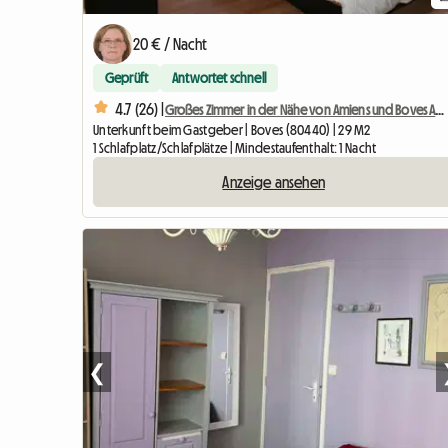
20 € / Nacht
Geprüft
Antwortet schnell
4.7 (26) |
Großes Zimmer in der Nähe von Amiens und Boves Amazon.
Unterkunft beim Gastgeber | Boves (80440) | 29 M2
1 Schlafplatz/Schlafplätze | Mindestaufenthalt: 1 Nacht
Anzeige ansehen
❮