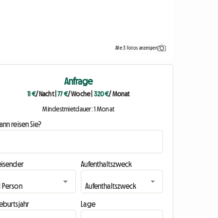
Alle 3 Fotos anzeigen
Anfrage
11 €
/ Nacht
|
77 €
/ Woche
|
320 €
/ Monat
Mindestmietdauer: 1 Monat
nn reisen Sie?
eisender
Aufenthaltszweck
eburtsjahr
Lage