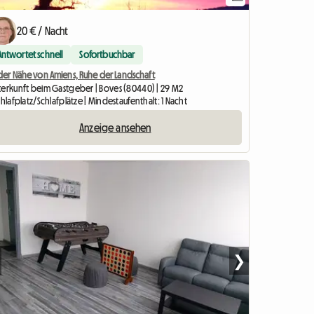
20 € / Nacht
Antwortet schnell
Sofortbuchbar
 der Nähe von Amiens, Ruhe der Landschaft
terkunft beim Gastgeber | Boves (80440) | 29 M2
chlafplatz/Schlafplätze | Mindestaufenthalt: 1 Nacht
Anzeige ansehen
❯