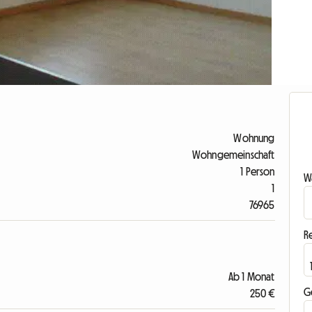
Wohnung
Wohngemeinschaft
1 Person
Wa
1
76965
R
Ab 1 Monat
G
250 €