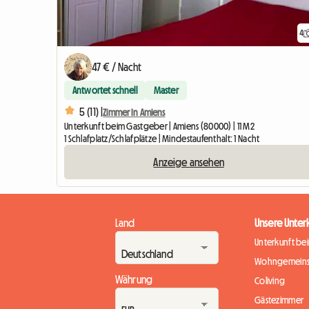
4
47 € / Nacht
Antwortet schnell
Master
5 (11) |
Zimmer In Amiens
Unterkunft beim Gastgeber | Amiens (80000) | 11 M2
1 Schlafplatz/Schlafplätze | Mindestaufenthalt: 1 Nacht
Anzeige ansehen
Land
Unsere Unter
Unterkunft be
Wohngemeins
Währung
Coliving
Gästezimmer