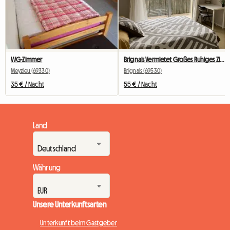
WG-Zimmer
Brignais Vermietet Großes Ruhiges Zimmer
Meyzieu (69330)
Brignais (69530)
35 € / Nacht
55 € / Nacht
Land
Währung
Unsere Unterkunftsarten
Unterkunft beim Gastgeber