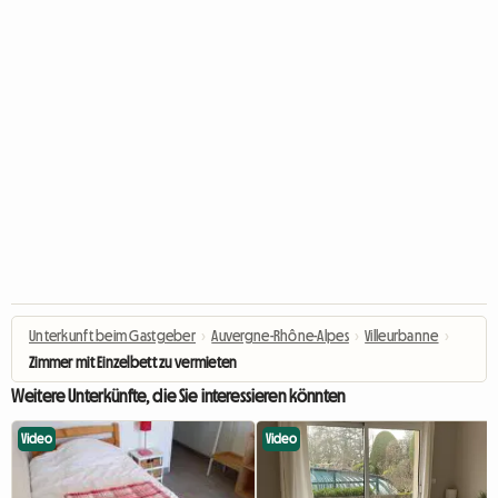
Unterkunft beim Gastgeber
›
Auvergne-Rhône-Alpes
›
Villeurbanne
›
Zimmer mit Einzelbett zu vermieten
Weitere Unterkünfte, die Sie interessieren könnten
Video
Video