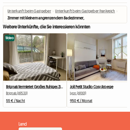
Unterkunft beim Gastgeber
›
Unterkunft beim Gastgeber Frankreich
›
Zimmer mit kleinem angrenzendem Badezimmer, 20 Minuten von La Doua entf
Weitere Unterkünfte, die Sie interessieren könnten
Video
Brignais Vermietet Großes Ruhiges Zimmer
Joli Petit Studio Cosy Arpege
Brignais (69530)
Lyon (69001)
55 € / Nacht
950 € / Monat
Land