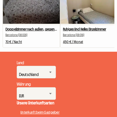
Doppelzimmer nach außen, gegenüber dem Camp Nou
Ruhiges Und Helles Einzelzimmer
Barcelona (08028)
Barcelona (08018)
70 € / Nacht
450 € / Monat
Land
Währung
Unsere Unterkunftsarten
Unterkunft beim Gastgeber