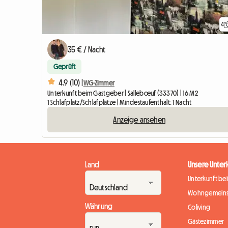
4
35 € / Nacht
Geprüft
4.9 (10) |
WG-Zimmer
Unterkunft beim Gastgeber | Sallebœuf (33370) | 16 M2
1 Schlafplatz/Schlafplätze | Mindestaufenthalt: 1 Nacht
Anzeige ansehen
Land
Unsere Unter
Unterkunft be
Wohngemeins
Währung
Coliving
Gästezimmer