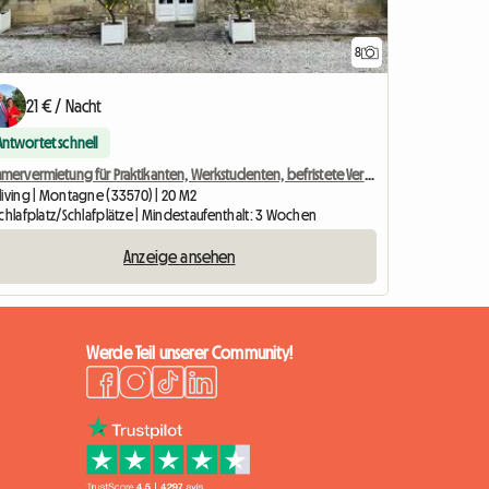
8
21 € / Nacht
Antwortet schnell
Zimmervermietung für Praktikanten, Werkstudenten, befristete Verträge etc.
living | Montagne (33570) | 20 M2
Schlafplatz/Schlafplätze | Mindestaufenthalt: 3 Wochen
Anzeige ansehen
Werde Teil unserer Community!