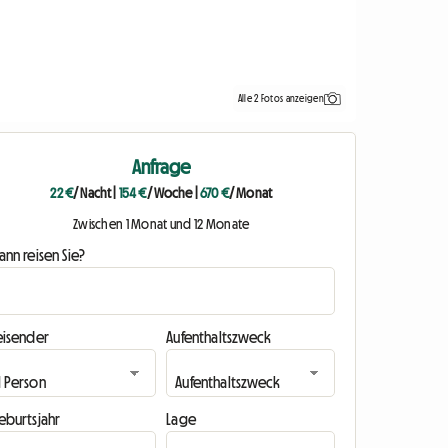
Alle 2 Fotos anzeigen
Anfrage
22 €
/ Nacht
|
154 €
/ Woche
|
670 €
/ Monat
Zwischen 1 Monat und 12 Monate
nn reisen Sie?
eisender
Aufenthaltszweck
eburtsjahr
Lage