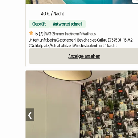
40 € / Nacht
Geprüft
Antwortet schnell
5 (7) |
WG-Zimmer in einem Privathaus
Unterkunft beim Gastgeber | Beychac-et-Caillau (33750) | 15 M2
2 Schlafplatz/Schlafplätze | Mindestaufenthalt: 1 Nacht
Anzeige ansehen
❮