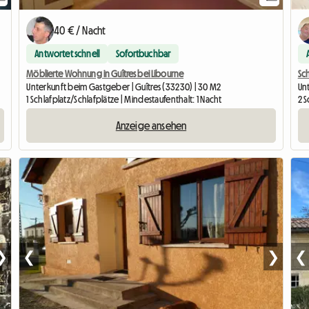
40 € / Nacht
Antwortet schnell
Sofortbuchbar
Möblierte Wohnung in Guîtres bei Libourne
Sc
Unterkunft beim Gastgeber | Guîtres (33230) | 30 M2
Un
1 Schlafplatz/Schlafplätze | Mindestaufenthalt: 1 Nacht
2 S
Anzeige ansehen
❯
❮
❯
❮