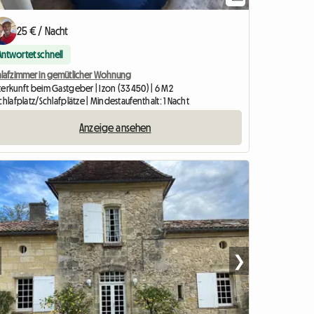
25 € / Nacht
Antwortet schnell
hlafzimmer in gemütlicher Wohnung
terkunft beim Gastgeber | Izon (33450) | 6 M2
chlafplatz/Schlafplätze | Mindestaufenthalt: 1 Nacht
Anzeige ansehen
❯