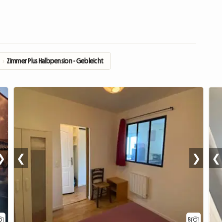
e
›
Zimmer Plus Halbpension - Gebleicht
❯
❮
❯
❮
8