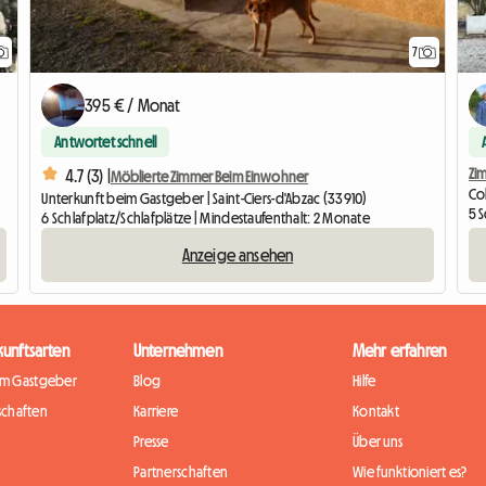
7
395 € / Monat
Antwortet schnell
4.7 (3) |
Möblierte Zimmer Beim Einwohner
Co
Unterkunft beim Gastgeber | Saint-Ciers-d'Abzac (33910)
5 
6 Schlafplatz/Schlafplätze | Mindestaufenthalt: 2 Monate
Anzeige ansehen
kunftsarten
Unternehmen
Mehr erfahren
im Gastgeber
Blog
Hilfe
chaften
Karriere
Kontakt
Presse
Über uns
Partnerschaften
Wie funktioniert es?