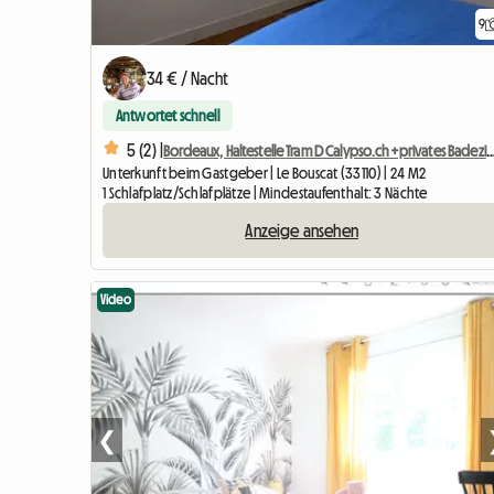
9
34 € / Nacht
Antwortet schnell
5 (2) |
Bordeaux, Haltestelle Tram D Calypso.ch+privates 
Unterkunft beim Gastgeber | Le Bouscat (33110) | 24 M2
1 Schlafplatz/Schlafplätze | Mindestaufenthalt: 3 Nächte
Anzeige ansehen
Video
❮