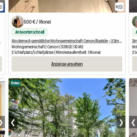
8
500 € / Monat
Antwortet schnell
Moderne & gemütliche Wohngemeinschaft Cenon/Bastide – 2 Zimmer verfügbar
Zim
Badezimmer+WC
Wohngemeinschaft | Cenon (33150) | 10 M2
Un
2 Schlafplatz/Schlafplätze | Mindestaufenthalt: 1 Monat
2 S
Anzeige ansehen
Video
❯
❮
❯
❮