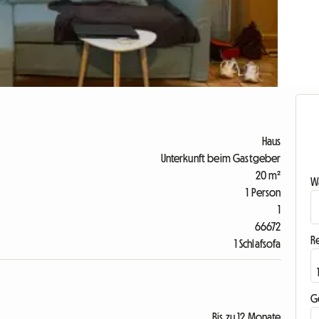
Haus
Unterkunft beim Gastgeber
20 m²
Wa
1 Person
1
66672
R
1 Schlafsofa
G
Bis zu 12 Monate