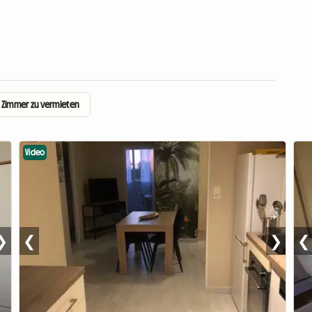
Zimmer zu vermieten
Video
❯
❮
❯
❮