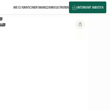
WIE ES FUNKTIONIERT
ANMELDEN
REGISTRIEREN
UNTERKUNFT ANBIETEN
n
ges