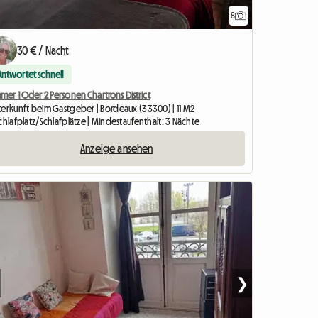
8
30 € / Nacht
Antwortet schnell
mer 1 Oder 2 Personen Chartrons District
terkunft beim Gastgeber | Bordeaux (33300) | 11 M2
chlafplatz/Schlafplätze | Mindestaufenthalt: 3 Nächte
Anzeige ansehen
❯