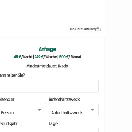
Alle 3 Fotos anzeigen
Anfrage
45 €
/ Nacht
|
249 €
/ Woche
|
500 €
/ Monat
Mindestmietdauer: 1 Nacht
nn reisen Sie?
eisender
Aufenthaltszweck
eburtsjahr
Lage