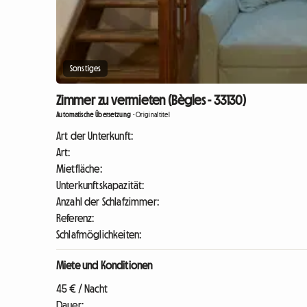
Sonstiges
Zimmer zu vermieten (Bègles - 33130)
Automatische Übersetzung
-
Originaltitel
Art der Unterkunft:
Art:
Mietfläche:
Unterkunftskapazität:
Anzahl der Schlafzimmer:
Referenz:
Schlafmöglichkeiten:
Miete und Konditionen
45 € / Nacht
Dauer: