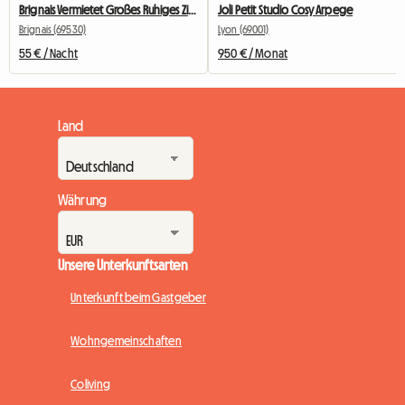
Brignais Vermietet Großes Ruhiges Zimmer
Joli Petit Studio Cosy Arpege
Brignais (69530)
Lyon (69001)
55 € / Nacht
950 € / Monat
Land
Währung
Unsere Unterkunftsarten
Unterkunft beim Gastgeber
Wohngemeinschaften
Coliving