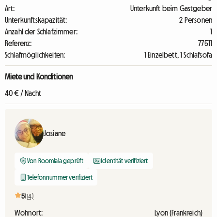
Art:
Unterkunft beim Gastgeber
Unterkunftskapazität:
2 Personen
Anzahl der Schlafzimmer:
1
Referenz:
77511
Schlafmöglichkeiten:
1 Einzelbett, 1 Schlafsofa
Miete und Konditionen
40 € / Nacht
Josiane
Von Roomlala geprüft
Identität verifiziert
Telefonnummer verifiziert
5
(14)
Wohnort:
Lyon (Frankreich)