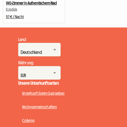
WG-Zimmer In Authentischem Riad
El Jadida
57 € / Nacht
Land
Währung
Unsere Unterkunftsarten
Unterkunft beim Gastgeber
Wohngemeinschaften
Coliving