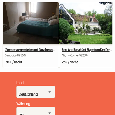
Zimmer zu vermieten mit Dusche und WC
Bed And Breakfast Eigentum Der Derne
Sainpuits (89520)
Alligny-Cosne (58200)
30 € / Nacht
72 € / Nacht
Land
Währung