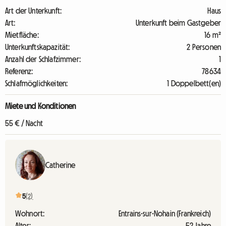
Art der Unterkunft:
Haus
Art:
Unterkunft beim Gastgeber
Mietfläche:
16 m²
Unterkunftskapazität:
2 Personen
Anzahl der Schlafzimmer:
1
Referenz:
78634
Schlafmöglichkeiten:
1 Doppelbett(en)
Miete und Konditionen
55 € / Nacht
Catherine
5
(2)
Wohnort:
Entrains-sur-Nohain (Frankreich)
Alter:
52 Jahre