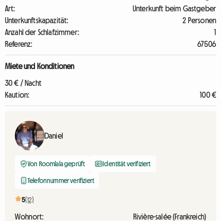
Art:
Unterkunft beim Gastgeber
Unterkunftskapazität:
2 Personen
Anzahl der Schlafzimmer:
1
Referenz:
67506
Miete und Konditionen
30 € / Nacht
Kaution:
100 €
Daniel
Von Roomlala geprüft
Identität verifiziert
Telefonnummer verifiziert
5
(12)
Wohnort:
Rivière-salée (Frankreich)