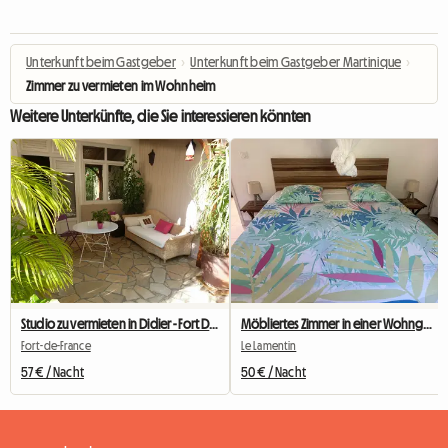
Unterkunft beim Gastgeber
›
Unterkunft beim Gastgeber Martinique
›
Zimmer zu vermieten im Wohnheim
Weitere Unterkünfte, die Sie interessieren könnten
Studio zu vermieten in Didier - Fort De France
Möbliertes Zimmer in einer Wohngemeinschaft
Fort-de-France
Le Lamentin
57 € / Nacht
50 € / Nacht