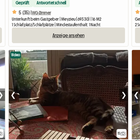
Geprüft
Antwortet schnell
5 (35) |
WG-Zimmer
Unterkunft beim Gastgeber | Meyzieu (69330) | 16 M2
Ges
1 Schlafplatz/Schlafplätze | Mindestaufenthalt: 1 Nacht
2 S
Anzeige ansehen
Video
❯
❮
❯
❮
15