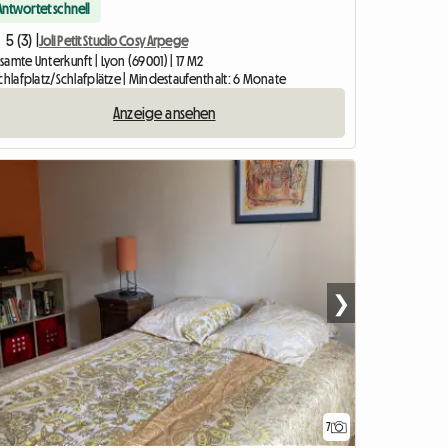
Antwortet schnell
5 (3) |
Joli Petit Studio Cosy Arpege
amte Unterkunft | Lyon (69001) | 17 M2
chlafplatz/Schlafplätze | Mindestaufenthalt: 6 Monate
Anzeige ansehen
❯
7