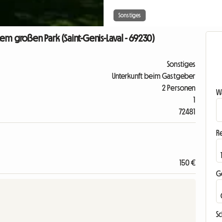
Sonstiges
em großen Park (Saint-Genis-Laval - 69230)
Sonstiges
Unterkunft beim Gastgeber
2 Personen
Wa
1
72481
R
150 €
G
S