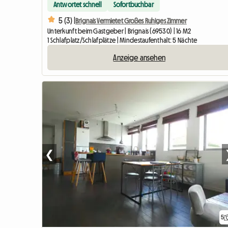
Antwortet schnell
Sofortbuchbar
5 (3) |
Brignais Vermietet Großes Ruhiges Zimmer
Unterkunft beim Gastgeber | Brignais (69530) | 16 M2
1 Schlafplatz/Schlafplätze | Mindestaufenthalt: 5 Nächte
Anzeige ansehen
❮
5