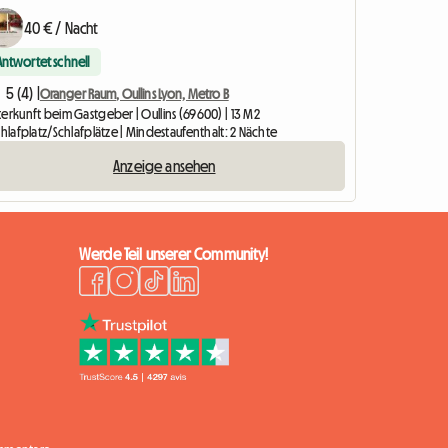
40 € / Nacht
Antwortet schnell
5 (4) |
Oranger Raum, Oullins Lyon, Metro B
erkunft beim Gastgeber | Oullins (69600) | 13 M2
chlafplatz/Schlafplätze | Mindestaufenthalt: 2 Nächte
Anzeige ansehen
Werde Teil unserer Community!