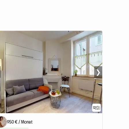
❯
12
950 € / Monat