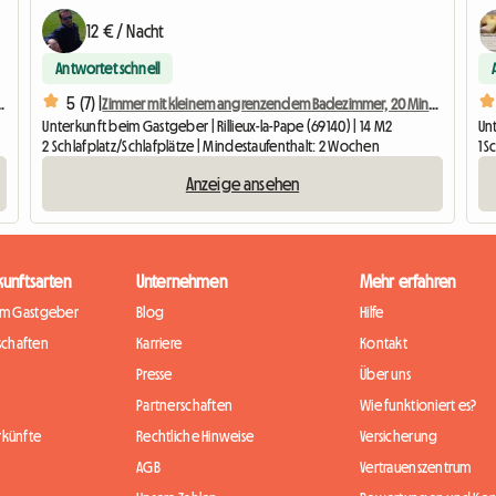
12 € / Nacht
Antwortet schnell
5 (7) |
geschoss mit Terrasse 40 m2
Zimmer mit kleinem angrenzendem Badezimmer, 20 Minuten von La Doua entfernt
Unterkunft beim Gastgeber | Rillieux-la-Pape (69140) | 14 M2
Unt
2 Schlafplatz/Schlafplätze | Mindestaufenthalt: 2 Wochen
1 S
Anzeige ansehen
kunftsarten
Unternehmen
Mehr erfahren
im Gastgeber
Blog
Hilfe
chaften
Karriere
Kontakt
Presse
Über uns
Partnerschaften
Wie funktioniert es?
rkünfte
Rechtliche Hinweise
Versicherung
AGB
Vertrauenszentrum