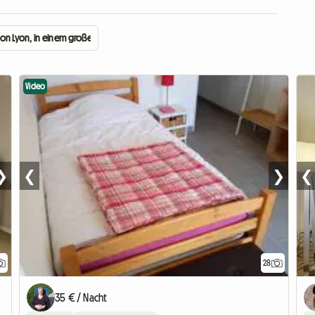
von Lyon, in einem großen Park
Video
❯
❮
❯
❮
28
35 € / Nacht