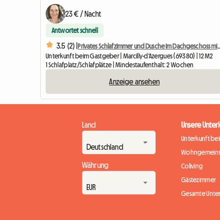
23 € / Nacht
Antwortet schnell
3.5 (2) |
Privates Schlafzimmer und Dusche im Dach
Unterkunft beim Gastgeber | Marcilly-d'Azergues (69380) | 12 M2
1 Schlafplatz/Schlafplätze | Mindestaufenthalt: 2 Wochen
Anzeige ansehen
Land
Unsere Unter
Unterkunft be
Wohngemeins
Währung
Coliving
Gästezimmer
Gesamte Unte