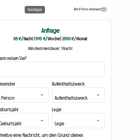
Alle 8 Fotos anzeigen
Sonstiges
Anfrage
85 €
/ Nacht
|
595 €
/ Woche
|
2550 €
/ Monat
Mindestmietdauer: 1 Nacht
nn reisen Sie?
eisender
Aufenthaltszweck
eburtsjahr
Lage
chreibe eine Nachricht, um den Grund deines