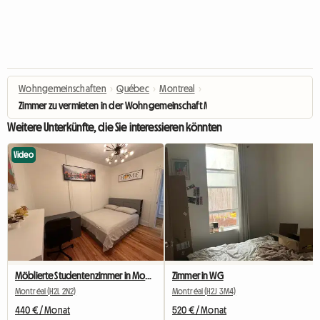
Wohngemeinschaften
›
Québec
›
Montreal
›
Zimmer zu vermieten in der Wohngemeinschaft Metro Beaubien
Weitere Unterkünfte, die Sie interessieren könnten
Video
Möblierte Studentenzimmer in Montreal zu vermieten
Zimmer in WG
Montréal (H2L 2N2)
Montréal (H2J 3M4)
440 € / Monat
520 € / Monat