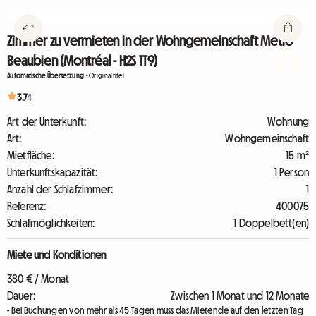
Zimmer zu vermieten in der Wohngemeinschaft Metro
Beaubien (Montréal - H2S 1T9)
Automatische Übersetzung
-
Originaltitel
3.7
4
Art der Unterkunft:
Wohnung
Art:
Wohngemeinschaft
Mietfläche:
15 m²
Unterkunftskapazität:
1 Person
Anzahl der Schlafzimmer:
1
Referenz:
400075
Schlafmöglichkeiten:
1 Doppelbett(en)
Miete und Konditionen
380 € / Monat
Dauer:
Zwischen 1 Monat und 12 Monate
- Bei Buchungen von mehr als 45 Tagen muss das Mietende auf den letzten Tag