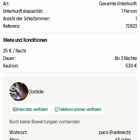
Art:
Gesamte Unterkunft
Unterkunftskapazität:
1 Person
Anzahl der Schlafzimmer:
1
Referenz:
72823
Miete und Konditionen
25 € / Nacht
Dauer:
Ab 3 Nächte
Kaution:
530 €
Clotilde
Identität verifiziert
Telefonnummer verifiziert
Noch keine Bewertungen vorhanden
Wohnort:
paris (Frankreich)
Alter:
63 Jahre