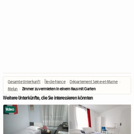
Gesamte Unterkunft
›
Île-de-France
›
Département Seine-et-Marne
›
Melun
›
Zimmer zu vermieten in einem Haus mit Garten
Weitere Unterkünfte, die Sie interessieren könnten
Video