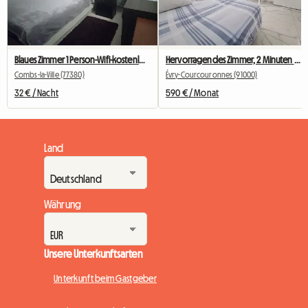
Blaues Zimmer 1 Person-Wifi-kostenloser Parkplatz
Hervorragendes Zimmer, 2 Minuten vom Bahnhof und dem Einkaufszentrum entfernt
Combs-la-Ville (77380)
Évry-Courcouronnes (91000)
32 € / Nacht
590 € / Monat
Land
Währung
Unsere Unterkunftsarten
Unterkunft beim Gastgeber