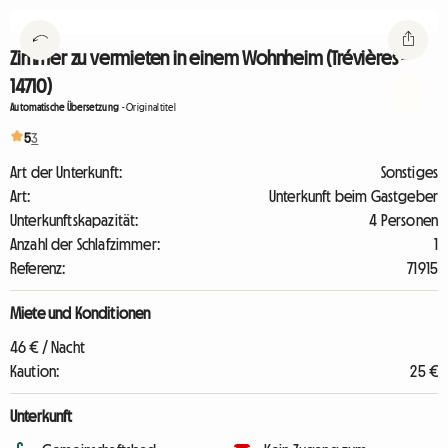
Zimmer zu vermieten in einem Wohnheim (Trévières -
14710)
Automatische Übersetzung
-
Originaltitel
5
3
Art der Unterkunft:
Sonstiges
Art:
Unterkunft beim Gastgeber
Unterkunftskapazität:
4 Personen
Anzahl der Schlafzimmer:
1
Referenz:
71915
Miete und Konditionen
46 € / Nacht
Kaution:
25 €
Unterkunft