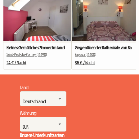
Kleines Gemütliches Zimmer Im Landhaus
Gegenüber der Kathedrale von Bayeux: Studio für 1 oder 2 Personen
Saint-Paul-du-Vernay (14490)
Bayeux (14400)
24 € / Nacht
85 € / Nacht
Land
Währung
Unsere Unterkunftsarten