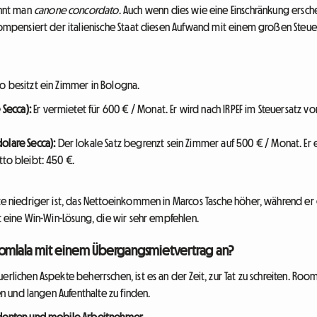
nnt man
canone concordato
. Auch wenn dies wie eine Einschränkung ersc
 kompensiert der italienische Staat diesen Aufwand mit einem großen Steu
o besitzt ein Zimmer in Bologna.
 Secca):
Er vermietet für 600 € / Monat. Er wird nach IRPEF im Steuersatz vo
lare Secca):
Der lokale Satz begrenzt sein Zimmer auf 500 € / Monat. Er e
etto bleibt: 450 €.
ete niedriger ist, das Nettoeinkommen in Marcos Tasche höher, während er 
st eine Win-Win-Lösung, die wir sehr empfehlen.
oomlala mit einem Übergangsmietvertrag an?
rlichen Aspekte beherrschen, ist es an der Zeit, zur Tat zu schreiten. Room
gen und langen Aufenthalte zu finden.
tudenten und mobile Arbeitnehmer