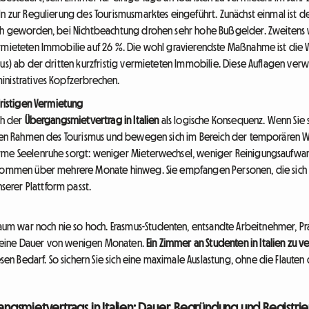
ln zur Regulierung des Tourismusmarktes eingeführt. Zunächst einmal ist d
sch geworden, bei Nichtbeachtung drohen sehr hohe Bußgelder. Zweitens 
rmieteten Immobilie auf 26 %. Die wohl gravierendste Maßnahme ist die Ve
us) ab der dritten kurzfristig vermieteten Immobilie. Diese Auflagen verw
inistratives Kopfzerbrechen.
fristigen Vermietung
ch der
Übergangsmietvertrag in Italien
als logische Konsequenz. Wenn Sie s
ktiven Rahmen des Tourismus und bewegen sich im Bereich der temporären
rme Seelenruhe sorgt: weniger Mieterwechsel, weniger Reinigungsaufwand
nkommen über mehrere Monate hinweg. Sie empfangen Personen, die sich i
erer Plattform passt.
m war noch nie so hoch. Erasmus-Studenten, entsandte Arbeitnehmer, P
 eine Dauer von wenigen Monaten.
Ein Zimmer an Studenten in Italien zu 
 Bedarf. So sichern Sie sich eine maximale Auslastung, ohne die Flauten 
gsmietvertrags in Italien: Dauer, Begründung und Registri