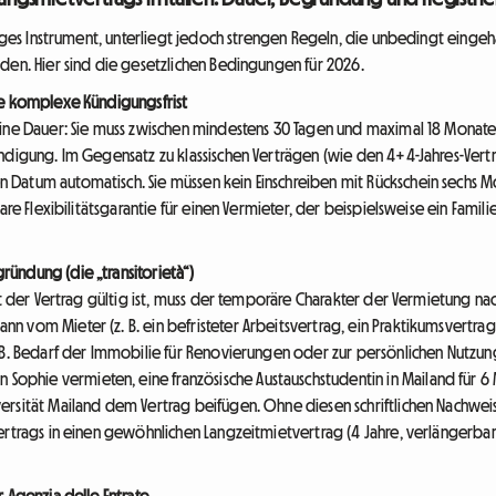
iges Instrument, unterliegt jedoch strengen Regeln, die unbedingt eing
den. Hier sind die gesetzlichen Bedingungen für 2026.
ne komplexe Kündigungsfrist
ine Dauer: Sie muss zwischen mindestens 30 Tagen und maximal 18 Monaten 
endigung. Im Gegensatz zu klassischen Verträgen (wie den 4+4-Jahres-Ver
Datum automatisch. Sie müssen kein Einschreiben mit Rückschein sechs M
are Flexibilitätsgarantie für einen Vermieter, der beispielsweise ein Famil
ündung (die „transitorietà“)
mit der Vertrag gültig ist, muss der temporäre Charakter der Vermietung
 vom Mieter (z. B. ein befristeter Arbeitsvertrag, ein Praktikumsvertra
. B. Bedarf der Immobilie für Renovierungen oder zur persönlichen Nutz
n Sophie vermieten, eine französische Austauschstudentin in Mailand für 
sität Mailand dem Vertrag beifügen. Ohne diesen schriftlichen Nachweis is
ertrags in einen gewöhnlichen Langzeitmietvertrag (4 Jahre, verlängerbar
 Agenzia delle Entrate