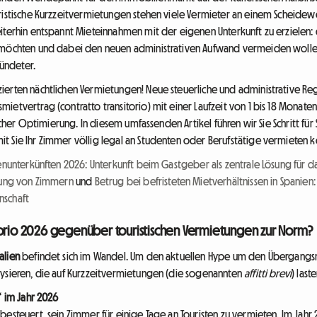
ristische Kurzzeitvermietungen stehen viele Vermieter an einem Scheideweg
eiterhin entspannt Mieteinnahmen mit der eigenen Unterkunft zu erzielen:
 möchten und dabei den neuen administrativen Aufwand vermeiden wollen,
bündeter.
ierten nächtlichen Vermietungen! Neue steuerliche und administrative Re
ietvertrag (contratto transitorio) mit einer Laufzeit von 1 bis 18 Monate
licher Optimierung. In diesem umfassenden Artikel führen wir Sie Schritt für
t Sie Ihr Zimmer völlig legal an Studenten oder Berufstätige vermieten 
nunterkünften 2026: Unterkunft beim Gastgeber als zentrale Lösung für d
etung von Zimmern
und
Betrug bei befristeten Mietverhältnissen in Spanien
nschaft
torio 2026 gegenüber touristischen Vermietungen zur Norm?
alien
befindet sich im Wandel. Um den aktuellen Hype um den Übergangs
lysieren, die auf Kurzzeitvermietungen (die sogenannten
affitti brevi
) laste
“ im Jahr 2026
besteuert, sein Zimmer für einige Tage an Touristen zu vermieten. Im Jahr 