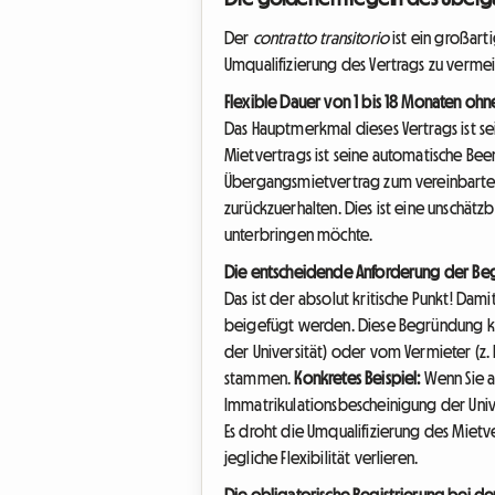
Der
contratto transitorio
ist ein großart
Umqualifizierung des Vertrags zu vermei
Flexible Dauer von 1 bis 18 Monaten oh
Das Hauptmerkmal dieses Vertrags ist se
Mietvertrags ist seine automatische Be
Übergangsmietvertrag zum vereinbarten 
zurückzuerhalten. Dies ist eine unschätzb
unterbringen möchte.
Die entscheidende Anforderung der Begr
Das ist der absolut kritische Punkt! Da
beigefügt werden. Diese Begründung kann
der Universität) oder vom Vermieter (z
stammen.
Konkretes Beispiel:
Wenn Sie a
Immatrikulationsbescheinigung der Univer
Es droht die Umqualifizierung des Mietv
jegliche Flexibilität verlieren.
Die obligatorische Registrierung bei der