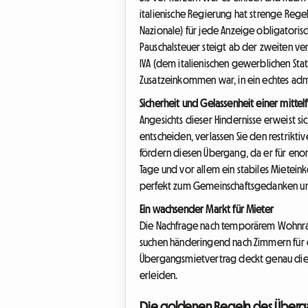
italienische Regierung hat strenge Rege
Nazionale) für jede Anzeige obligatori
Pauschalsteuer steigt ab der zweiten ve
IVA (dem italienischen gewerblichen Stat
Zusatzeinkommen war, in ein echtes adm
Sicherheit und Gelassenheit einer mittel
Angesichts dieser Hindernisse erweist si
entscheiden, verlassen Sie den restri
fördern diesen Übergang, da er für eno
Tage und vor allem ein stabiles Mietei
perfekt zum Gemeinschaftsgedanken uns
Ein wachsender Markt für Mieter
Die Nachfrage nach temporärem Wohnrau
suchen händeringend nach Zimmern für
Übergangsmietvertrag deckt genau diesen
erleiden.
Die goldenen Regeln des Übergan