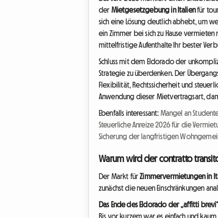
der
Mietgesetzgebung in Italien
für tou
sich eine Lösung deutlich abhebt, um w
ein Zimmer bei sich zu Hause vermieten
mittelfristige Aufenthalte Ihr bester Ver
Schluss mit dem Eldorado der unkompliz
Strategie zu überdenken. Der Übergangsm
Flexibilität, Rechtssicherheit und steuer
Anwendung dieser Mietvertragsart, dami
Ebenfalls interessant:
Mangel an Studente
Steuerliche Anreize 2026 für die Vermi
Sicherung der langfristigen Wohngemei
Warum wird der contratto transi
Der Markt für
Zimmervermietungen in It
zunächst die neuen Einschränkungen ana
Das Ende des Eldorado der „affitti brevi
Bis vor kurzem war es einfach und kaum 