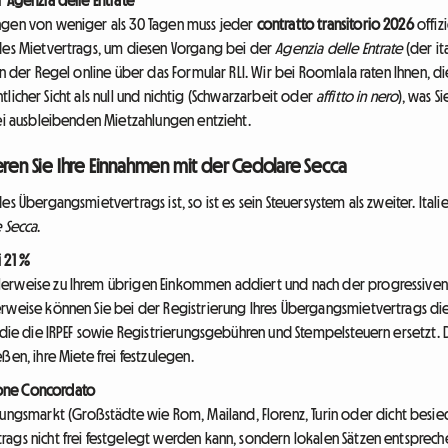
ngen von weniger als 30 Tagen muss jeder
contratto transitorio 2026
offiz
 des Mietvertrags, um diesen Vorgang bei der
Agenzia delle Entrate
(der it
in der Regel online über das Formular RLI. Wir bei Roomlala raten Ihnen, di
chtlicher Sicht als null und nichtig (Schwarzarbeit oder
affitto in nero
), was S
bei ausbleibenden Mietzahlungen entzieht.
eren Sie Ihre Einnahmen mit der Cedolare Secca
es Übergangsmietvertrags ist, so ist es sein Steuersystem als zweiter. Ita
 Secca
.
 21 %
erweise zu Ihrem übrigen Einkommen addiert und nach der progressiven IR
erweise können Sie bei der Registrierung Ihres Übergangsmietvertrags di
 die die IRPEF sowie Registrierungsgebühren und Stempelsteuern ersetzt. Di
ßen, ihre Miete frei festzulegen.
one Concordato
smarkt (Großstädte wie Rom, Mailand, Florenz, Turin oder dicht besiede
ags nicht frei festgelegt werden kann, sondern lokalen Sätzen entsprechen