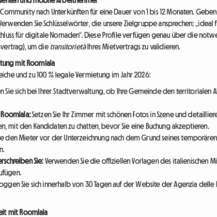
Community nach Unterkünften für eine Dauer von 1 bis 12 Monaten. Geben Si
rwenden Sie Schlüsselwörter, die unsere Zielgruppe ansprechen: „ideal fü
chluss für digitale Nomaden“. Diese Profile verfügen genau über die no
svertrag), um die
transitorietà
Ihres Mietvertrags zu validieren.
ietung mit Roomlala
lgreiche und zu 100 % legale Vermietung im Jahr 2026:
n Sie sich bei Ihrer Stadtverwaltung, ob Ihre Gemeinde den territoriale
f Roomlala:
Setzen Sie Ihr Zimmer mit schönen Fotos in Szene und detailliere
en, mit den Kandidaten zu chatten, bevor Sie eine Buchung akzeptieren.
ie den Mieter vor der Unterzeichnung nach dem Grund seines temporären Au
n.
erschreiben Sie:
Verwenden Sie die offiziellen Vorlagen des italienischen Min
zufügen.
oggen Sie sich innerhalb von 30 Tagen auf der Website der Agenzia delle 
eit mit Roomlala