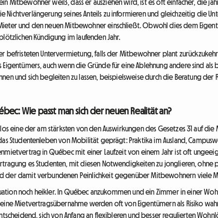
n Mitbewohner weiß, dass er ausziehen wird, ist es oft einfacher, die jä
 Nichtverlängerung seines Anteils zu informieren und gleichzeitig die Un
Mieter und den neuen Mitbewohner einschließt. Obwohl dies dem Eigentü
plötzlichen Kündigung im laufenden Jahr.
r befristeten Untervermietung, falls der Mitbewohner plant zurückzukehr
 Eigentümers, auch wenn die Gründe für eine Ablehnung andere sind als be
nen und sich begleiten zu lassen, beispielsweise durch die Beratung der R
bec: Wie passt man sich der neuen Realität an?
ellos eine der am stärksten von den Auswirkungen des Gesetzes 31 auf di
 das Studentenleben von Mobilität geprägt: Praktika im Ausland, Campusw
nmietvertrag in Québec mit einer Laufzeit von einem Jahr ist oft ungeeign
rtragung es Studenten, mit diesen Notwendigkeiten zu jonglieren, ohne p
d der damit verbundenen Peinlichkeit gegenüber Mitbewohnern viele Mo
Situation noch heikler. In Québec anzukommen und ein Zimmer in einer Woh
 eine Mietvertragsübernahme werden oft von Eigentümern als Risiko wah
entscheidend, sich von Anfang an flexibleren und besser regulierten Woh