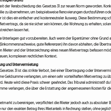
 seit der Verabschiedung des Gesetzes 31 zur neuen Norm geworden. Kon
ilie zu übernehmen, um beispielsweise Renovierungen durchzuführen oder
 ist dies ein einfacher und kostenneutraler Ausweg. Diese Bestimmung sc
etvertrags, da sie nie sicher sein können, die Wohnung zu erhalten, sola
treichen lassen hat.
ihre Unterlagen gut vorzubereiten. Auch wenn der Eigentümer ohne Grund 
Einkommensnachweise, gute Referenzen) ihn davon abhalten, die Übertr
uen Mieter und der Unterzeichnung eines neuen Mietvertrags befassen mö
neuen, komplexen rechtlichen Kontext.
ung und Untervermietung
Gesetzes 31 ist das strikte Verbot, bei einer Übertragung oder Unterverm
ine Geldsumme verlangten, um einen sehr vorteilhaften Mietvertrag zu übe
. Heute wird diese Praxis schwer geahndet. Das Tribunal administratif du l
me verlangen, die über die Erstattung der angemessenen Kosten für die
tmarkt zu bereinigen, verpflichtet die Mieter jedoch auch zu absoluter Eh
nur den exakten Betrag Ihres Mietanteils in Rechnung stellen, ohne jegl