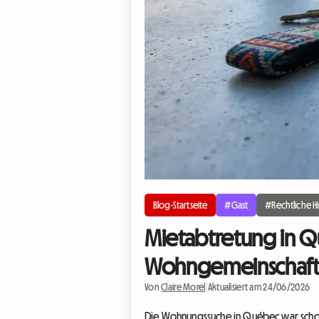
Blog-Startseite
#Gast
#Rechtliche H
Mietabtretung in Qu
Wohngemeinschaft
Von
Claire Morel
|
Aktualisiert am 24/06/2026
Die Wohnungssuche in Québec war schon 