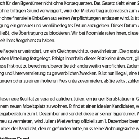
auch für den Eigentümer nicht ohne Konsequenzen. Das Gesetz sieht einen 
ohne triftigen Grund verweigert, wird der Mietvertrag automatisch z
hne finanzielle Einbußen aus seinen Verpflichtungen entlassen wird. Es is
ragung ein genaues und wohlüberlegtes Datum anzugeben. Dieses Datum wi
hließt, die Übertragung zu blockieren. Wir bei Roomlala raten Ihnen, diese
eis Ihres Vorgehens zu haben.
e Regeln unverändert, um ein Gleichgewicht zu gewährleisten. Die gesetz
lichen Mitteilung festgelegt. Erfolgt innerhalb dieser Frist keine Antwort, g
iese Frist gut zu berechnen, bevor Sie sich anderweitig verpflichten. Zud
g und Untervermietung zu gewerblichen Zwecken. Es ist nun illegal, eine f
angen oder zu einem höheren Preis unterzuvermieten, als Sie selbst zahl
iese neue Realität zu veranschaulichen. Julien, ein junger Berufstätiger
em neuen Arbeitsplatz zu wohnen. Er findet einen idealen Kandidaten, ver
ergabedatum zum 1. Dezember und sendet diese an seinen Eigentümer. W
u zu vermieten, wird Juliens Mietvertrag offiziell zum 1. Dezember been
, aber der Kandidat, den er gefunden hatte, muss seine Wohnungssuche w
 triftigen Grund