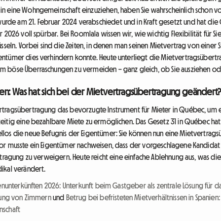
n eine Wohngemeinschaft einzuziehen, haben Sie wahrscheinlich schon v
de am 21. Februar 2024 verabschiedet und in Kraft gesetzt und hat di
2026 voll spürbar. Bei Roomlala wissen wir, wie wichtig Flexibilität für Si
üsseln. Vorbei sind die Zeiten, in denen man seinen Mietvertrag von einer
entümer dies verhindern konnte. Heute unterliegt die Mietvertragsübert
 böse Überraschungen zu vermeiden – ganz gleich, ob Sie ausziehen oder
en: Was hat sich bei der Mietvertragsübertragung geändert
tragsübertragung das bevorzugte Instrument für Mieter in Québec, um e
eitig eine bezahlbare Miete zu ermöglichen. Das Gesetz 31 in Québec hat
los die neue Befugnis der Eigentümer: Sie können nun eine Mietvertrag
or musste ein Eigentümer nachweisen, dass der vorgeschlagene Kandidat
tragung zu verweigern. Heute reicht eine einfache Ablehnung aus, was die S
ikal verändert.
nunterkünften 2026: Unterkunft beim Gastgeber als zentrale Lösung für d
etung von Zimmern
und
Betrug bei befristeten Mietverhältnissen in Spanien
nschaft