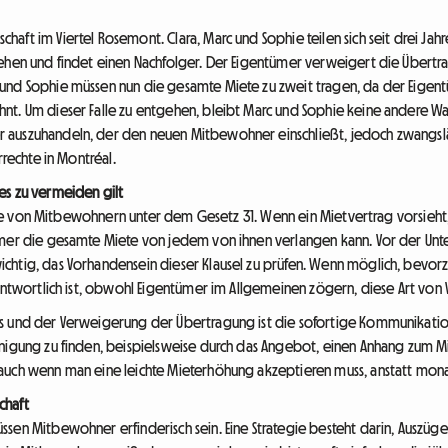
aft im Viertel Rosemont. Clara, Marc und Sophie teilen sich seit drei Ja
ehen und findet einen Nachfolger. Der Eigentümer verweigert die Übertra
und Sophie müssen nun die gesamte Miete zu zweit tragen, da der Eigen
t. Um dieser Falle zu entgehen, bleibt Marc und Sophie keine andere Wahl
 auszuhandeln, der den neuen Mitbewohner einschließt, jedoch zwangslä
rrechte in Montréal.
e es zu vermeiden gilt
sferse von Mitbewohnern unter dem Gesetz 31. Wenn ein Mietvertrag vorsieh
ümer die gesamte Miete von jedem von ihnen verlangen kann. Vor der Unte
chtig, das Vorhandensein dieser Klausel zu prüfen. Wenn möglich, bevor
rantwortlich ist, obwohl Eigentümer im Allgemeinen zögern, diese Art von 
s und der Verweigerung der Übertragung ist die sofortige Kommunikatio
inigung zu finden, beispielsweise durch das Angebot, einen Anhang zum M
auch wenn man eine leichte Mieterhöhung akzeptieren muss, anstatt mona
chaft
ssen Mitbewohner erfinderisch sein. Eine Strategie besteht darin, Ausz