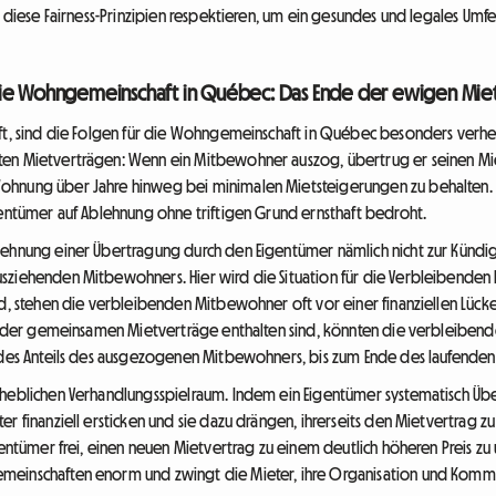
n diese Fairness-Prinzipien respektieren, um ein gesundes und legales Umfel
die Wohngemeinschaft in Québec: Das Ende der ewigen Mie
fft, sind die Folgen für die Wohngemeinschaft in Québec besonders verhee
ten Mietverträgen: Wenn ein Mitbewohner auszog, übertrug er seinen Mi
hnung über Jahre hinweg bei minimalen Mietsteigerungen zu behalten. Die
gentümer auf Ablehnung ohne triftigen Grund ernsthaft bedroht.
blehnung einer Übertragung durch den Eigentümer nämlich nicht zur Künd
sziehenden Mitbewohners. Hier wird die Situation für die Verbleibenden 
rd, stehen die verbleibenden Mitbewohner oft vor einer finanziellen Lücke
it der gemeinsamen Mietverträge enthalten sind, könnten die verbleibend
h des Anteils des ausgezogenen Mitbewohners, bis zum Ende des laufenden
erheblichen Verhandlungsspielraum. Indem ein Eigentümer systematisch Ü
er finanziell ersticken und sie dazu drängen, ihrerseits den Mietvertrag
gentümer frei, einen neuen Mietvertrag zu einem deutlich höheren Preis zu 
meinschaften enorm und zwingt die Mieter, ihre Organisation und Kom