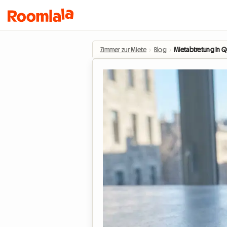
Zimmer zur Miete
›
Blog
›
Mietabtretung in Q