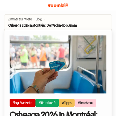
Zimmer zur Miete
›
Blog
›
Osheaga 2026 in Montréal: Der Wohn-Tipp, um mitzuerleben, ohne das Budg
Blog-Startseite
#Unterkunft
#Tipps
#Tourismus
Osheaga 2026 in Montréal: