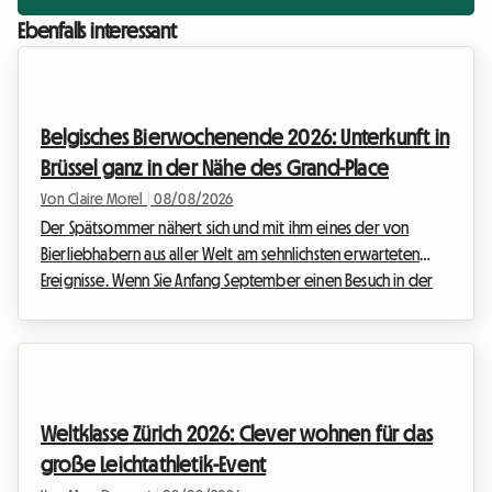
Ebenfalls interessant
Belgisches Bierwochenende 2026: Unterkunft in
Brüssel ganz in der Nähe des Grand-Place
Von Claire Morel
|
08/08/2026
Der Spätsommer nähert sich und mit ihm eines der von
Bierliebhabern aus aller Welt am sehnlichsten erwarteten
Ereignisse. Wenn Sie Anfang September einen Besuch in der
belgischen Hauptstadt planen, haben Sie sicher schon von
dem großen Bierfest gehört, das das historische Zentrum
belebt. Wir bei Roomlala wissen, wie kompliziert es sein
kann, einen Aufenthalt während großer internationaler
Veranstaltungen zu organisieren. Hotels sind oft Monate im
Weltklasse Zürich 2026: Clever wohnen für das
Voraus ausgebucht und die Preise schießen in die ...
große Leichtathletik-Event