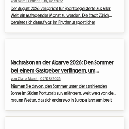
Von Marc Dumont
|
08/08/2026
Der August 2026 verspricht für Sportbegeisterte aus aller
Welt ein aufregender Monat zu werden. Die Stadt Zürich
bereitet sich darauf vor, im Rhythmus sportlicher
Höchstleistungen zu schwingen, denn das mit Spannung
erwartete Weltklasse-Meeting kehrt zurück. Diese
prestigeträchtige Veranstaltung, eine feste Institution im
internationalen Sportkalender, zieht jedes Jahr Tausende von
Fans an, die die Elite der Leichtathletik bewundern möchten.
Nachsaison an der Algarve 2026: Den Sommer
Doch während das Spektakel auf der Bahn garantiert ist...
bei einem Gastgeber verlängern, um
explodierenden Preisen zu entgehen
Von Claire Morel
|
07/08/2026
Träumen Sie davon, den Sommer unter der strahlenden
Sonne im Süden Portugals zu verlängern, weit weg von dem
grauen Wetter, das sich anderswo in Europa langsam breit
macht? Die Algarve im September 2026 ist die absolute
Wahl. Mit ihren goldenen Klippen, kristallklarem Wasser und
einem außergewöhnlich milden Klima zieht diese Region
weiterhin Reisende auf der Suche nach einer Auszeit an. Bei