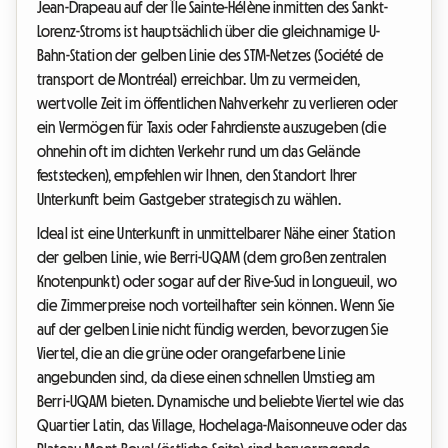
Jean-Drapeau auf der Île Sainte-Hélène inmitten des Sankt-
Lorenz-Stroms ist hauptsächlich über die gleichnamige U-
Bahn-Station der gelben Linie des STM-Netzes (Société de
transport de Montréal) erreichbar. Um zu vermeiden,
wertvolle Zeit im öffentlichen Nahverkehr zu verlieren oder
ein Vermögen für Taxis oder Fahrdienste auszugeben (die
ohnehin oft im dichten Verkehr rund um das Gelände
feststecken), empfehlen wir Ihnen, den Standort Ihrer
Unterkunft beim Gastgeber strategisch zu wählen.
Ideal ist eine Unterkunft in unmittelbarer Nähe einer Station
der gelben Linie, wie Berri-UQAM (dem großen zentralen
Knotenpunkt) oder sogar auf der Rive-Sud in Longueuil, wo
die Zimmerpreise noch vorteilhafter sein können. Wenn Sie
auf der gelben Linie nicht fündig werden, bevorzugen Sie
Viertel, die an die grüne oder orangefarbene Linie
angebunden sind, da diese einen schnellen Umstieg am
Berri-UQAM bieten. Dynamische und beliebte Viertel wie das
Quartier Latin, das Village, Hochelaga-Maisonneuve oder das