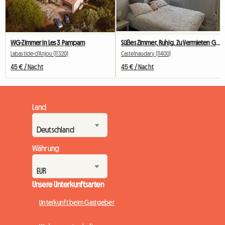
WG-Zimmer in Les 3 Pampam
Süßes Zimmer, Ruhig, Zu Vermieten Gastfamilie, Stadtzentrum
Labastide-d'Anjou (11320)
Castelnaudary (11400)
45 € / Nacht
45 € / Nacht
Land
Währung
Unsere Unterkunftsarten
Unterkunft beim Gastgeber