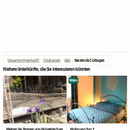
Gesamte Unterkunft
›
Okzitanien
›
Alès
›
Hacienda Cottages
Weitere Unterkünfte, die Sie interessieren könnten
Video
Mieten Sie Zimmer von Einheimischen
Wohnung Typ 2