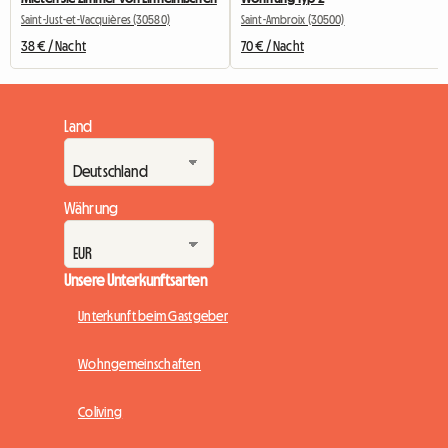
Saint-Just-et-Vacquières (30580)
Saint-Ambroix (30500)
38 € / Nacht
70 € / Nacht
Land
Währung
Unsere Unterkunftsarten
Unterkunft beim Gastgeber
Wohngemeinschaften
Coliving