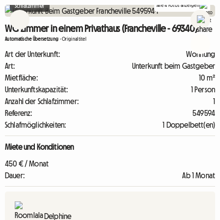
Alle 4 Fotos anzeigen
Schlafzimmer
WG-Zimmer in einem Privathaus (Francheville - 69340)
Automatische Übersetzung
-
Originaltitel
Art der Unterkunft:
Wohnung
Art:
Unterkunft beim Gastgeber
Mietfläche:
10 m²
Unterkunftskapazität:
1 Person
Anzahl der Schlafzimmer:
1
Referenz:
549594
Schlafmöglichkeiten:
1 Doppelbett(en)
Miete und Konditionen
450 € / Monat
Dauer:
Ab 1 Monat
Delphine