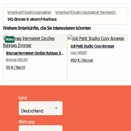
Unterkunft beim Gastgeber
›
Unterkunft beim Gastgeber Frankreich
›
WG-Zimmer in einem Privathaus
Weitere Unterkünfte, die Sie interessieren könnten
Video
Joli Petit Studio Cosy Arpege
Lyon (69001)
Brignais Vermietet Großes Ruhiges Zimmer
Brignais (69530)
950 € / Monat
55 € / Nacht
Land
Währung