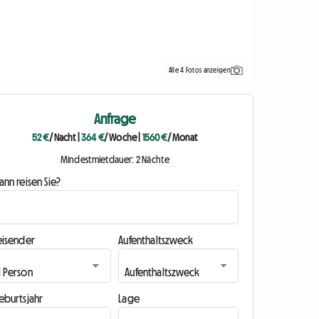
Alle 4 Fotos anzeigen
Anfrage
52 €
/ Nacht
|
364 €
/ Woche
|
1560 €
/ Monat
Mindestmietdauer: 2 Nächte
nn reisen Sie?
eisender
Aufenthaltszweck
eburtsjahr
Lage