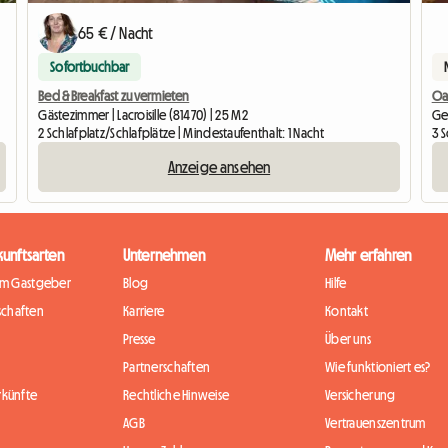
65 € / Nacht
Sofortbuchbar
Bed & Breakfast zu vermieten
Oa
Gästezimmer | Lacroisille (81470) | 25 M2
Ges
2 Schlafplatz/Schlafplätze | Mindestaufenthalt: 1 Nacht
3 S
Anzeige ansehen
kunftsarten
Unternehmen
Mehr erfahren
im Gastgeber
Blog
Hilfe
chaften
Karriere
Kontakt
Presse
Über uns
Partnerschaften
Wie funktioniert es?
rkünfte
Rechtliche Hinweise
Versicherung
AGB
Vertrauenszentrum