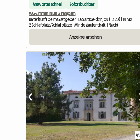
Antwortet schnell
Sofortbuchbar
WG-Zimmer in Les 3 Pampam
Unterkunft beim Gastgeber | Labastide-d'Anjou (11320) | 14 M2
2 Schlafplatz/Schlafplätze | Mindestaufenthalt: 1 Nacht
Anzeige ansehen
❮
4