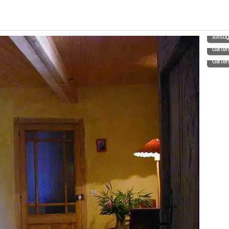
Sonsti
Garte
Garte