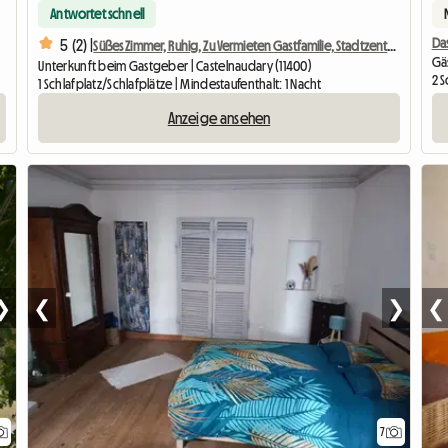
Antwortet schnell
Das
5 (2) |
Süßes Zimmer, Ruhig, Zu Vermieten Gastfamilie, Stadtzentrum
Gäs
Unterkunft beim Gastgeber | Castelnaudary (11400)
2 S
1 Schlafplatz/Schlafplätze | Mindestaufenthalt: 1 Nacht
Anzeige ansehen
❯
❮
❯
❮
7