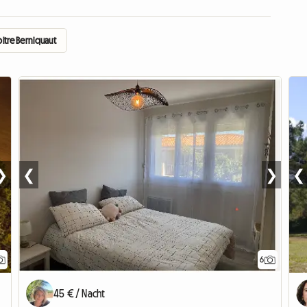
itre Berniquaut
❯
❮
❯
❮
6
45 € / Nacht