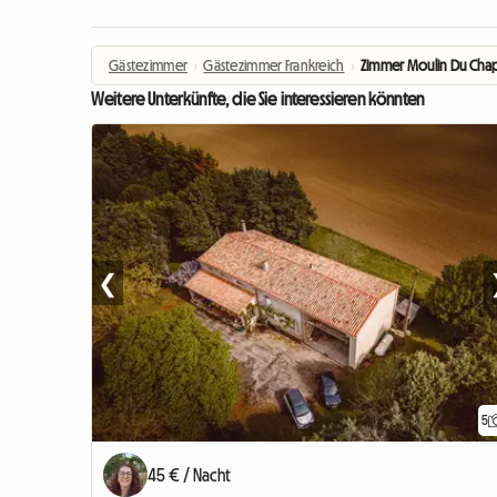
Gästezimmer
›
Gästezimmer Frankreich
›
Zimmer Moulin Du Chap
Weitere Unterkünfte, die Sie interessieren könnten
❮
5
45 € / Nacht