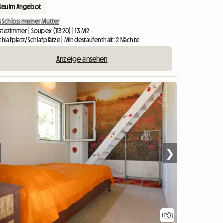
Neu im Angebot
 Schloss meiner Mutter
tezimmer | Soupex (11320) | 13 M2
chlafplatz/Schlafplätze | Mindestaufenthalt: 2 Nächte
Anzeige ansehen
❯
11