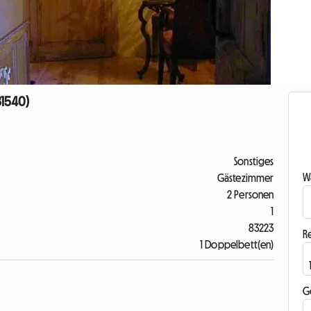
81540)
Sonstiges
Wa
Gästezimmer
2 Personen
1
83223
R
1 Doppelbett(en)
G