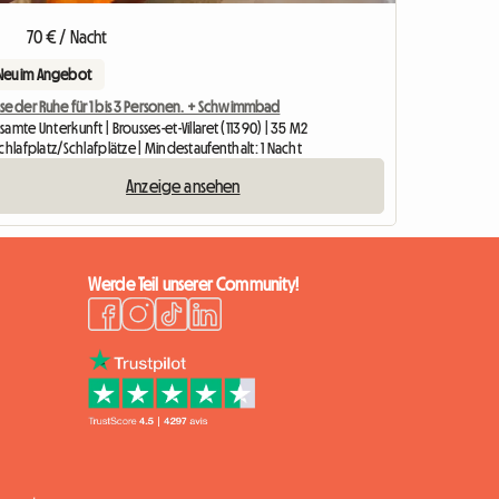
70 € / Nacht
Neu im Angebot
se der Ruhe für 1 bis 3 Personen. + Schwimmbad
amte Unterkunft | Brousses-et-Villaret (11390) | 35 M2
chlafplatz/Schlafplätze | Mindestaufenthalt: 1 Nacht
Anzeige ansehen
Werde Teil unserer Community!