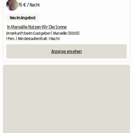
75 € / Nacht
Neu im Angebot
In Marseille Nutzen Wir Die Sonne
Unterkunft beim Gastgeber | Marseille (13003)
1 Pers. | Mindestaufenthalt: 1 Nacht
Anzeige ansehen
Zu