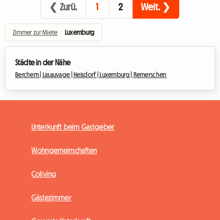
❮ Zurü.
1
2
Weit. ❯
Zimmer zur Miete
›
Luxemburg
Städte in der Nähe
Berchem |
Lasauvage |
Heisdorf |
Luxemburg |
Remerschen
Unterkunft beim Gastgeber
Wohngemeinschaften
Coliving
Gästezimmer