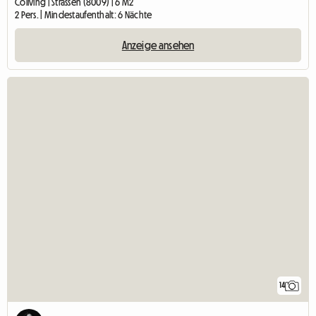
Coliving | Strassen (8009) | 6 M2
2 Pers. | Mindestaufenthalt: 6 Nächte
Anzeige ansehen
14