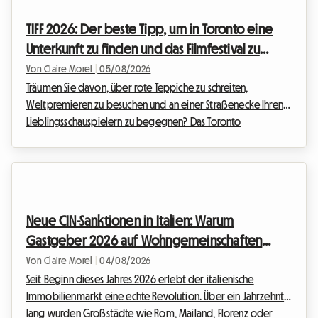
Beziehungen zwischen Vermietern und Mietern neu definiert.
TIFF 2026: Der beste Tipp, um in Toronto eine
Bei Roomlala wissen wir, dass das Zusammenziehen mit
Unterkunft zu finden und das Filmfestival zu
anderen ma...
erleben, ohne ein Vermögen auszugeben
Von Claire Morel
|
05/08/2026
Träumen Sie davon, über rote Teppiche zu schreiten,
Weltpremieren zu besuchen und an einer Straßenecke Ihren
Lieblingsschauspielern zu begegnen? Das Toronto
International Film Festival ist das absolute Highlight des Jahres
für jeden Filmfan, der etwas auf sich hält. Die Planung Ihrer
Reise zu diesem Weltereignis kann jedoch schnell zu einem
finanziellen Kopfzerbrechen werden, insbesondere bei der
Unterkunft. Wir bei Roomlala wissen, wie wichtig es ist, eine
Neue CIN-Sanktionen in Italien: Warum
komfortable Bleibe zu finden, ohne das...
Gastgeber 2026 auf Wohngemeinschaften
setzen
Von Claire Morel
|
04/08/2026
Seit Beginn dieses Jahres 2026 erlebt der italienische
Immobilienmarkt eine echte Revolution. Über ein Jahrzehnt
lang wurden Großstädte wie Rom, Mailand, Florenz oder