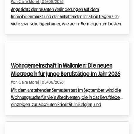
Wohnung zur bevorzugten Option für
Von Claire Morel
|
06/08/2026
Gastgeber in Spanien wird
Angesichts der rasanten Veränderungen auf dem
Immobilienmarkt und der anhaltenden Inflation fragen sich
viele spanische Eigentümer, wie sie ihr Vermögen am besten
rentabel machen können. Seit dem Inkrafttreten der ersten
Maßnahmen zur Mietpreisbremse hat sich die Mietlandschaft
grundlegend verändert. Bei Roomlala beobachten wir einen
grundlegenden Trend, der sich im Jahr 2026 weiter
beschleunigt: den massiven Übergang von der Vermietung
Wohngemeinschaft in Wallonien: Die neuen
ganzer Unterkünfte hin zur Vermietung von Einzelzimmern.
Mietregeln für junge Berufstätige im Jahr 2026
Ab...
Von Claire Morel
|
05/08/2026
Mit dem anstehenden Semesterstart im September wird die
Wohnungssuche für viele Absolventen, die in das Berufsleben
einsteigen, zur absoluten Priorität. In Belgien, und
insbesondere im Süden des Landes, passt sich der
Immobilienmarkt diesen neuen Lebensweisen an. Der
Mietvertrag für eine Wohngemeinschaft in der Wallonie 2026
steht im Mittelpunkt aller Diskussionen, da er die