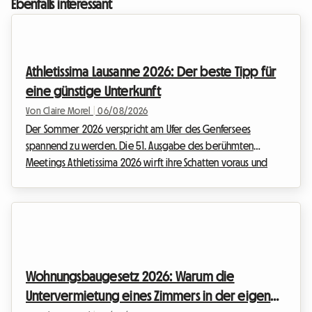
Ebenfalls interessant
Athletissima Lausanne 2026: Der beste Tipp für
eine günstige Unterkunft
Von Claire Morel
|
06/08/2026
Der Sommer 2026 verspricht am Ufer des Genfersees
spannend zu werden. Die 51. Ausgabe des berühmten
Meetings Athletissima 2026 wirft ihre Schatten voraus und
verspricht, die olympische Hauptstadt erneut zu begeistern.
Bei Roomlala wissen wir, wie sehr der Besuch einer
Veranstaltung von solchem Ausmaß das Budget eines
Sportfans belasten kann. Zwischen Tickets, Anreise und
Nebenkosten steigt die Rechnung schnell an. Aber oft ist es
die Unterkunft in Lausanne, die den kritischsten Kostenpunkt
Wohnungsbaugesetz 2026: Warum die
darst...
Untervermietung eines Zimmers in der eigenen