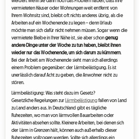
werden. Wenn Sie dann noch das Problem haben, dass Ihre
vermieteten Häuser oder Wohnungen weit entfernt von
Ihrem Wohnsitz sind, bleibt oft nichts anderes übrig, als die
Arbeiten auf ein Wochenende zu legen – denn Urlaub
möchte man sich dafür nicht nehmen müssen. Sogar wenn die
vermietete Bleibe in Ihrer Nähe ist, sie aber schon
genug
andere Dinge unter der Woche zu tun haben, bleibt ihnen
wieder nur das Wochenende, um sich darum zu kümmern
.
Bei der Arbeit am Wochenende sieht man sich allerdings
einem Problem gegenüber: der Lärmbelästigung. Es ist
unerlässlich darauf Acht zu geben, die Anwohner nicht zu
stören.
Lärmbelästigung: Was steht dazu im Gesetz?
Gesetzliche Regelungen zur
Lärmbelästigung
fallen von Land
zu Land anders aus. In Deutschland gibt es tägliche
Ruhezeiten, wo man von lärmvollen Bauarbeiten oder
Aktivitäten absehen sollte. Kleinere Arbeiten, bei denen sich
der Lärm in Grenzen hält, können auch außerhalb dieser
Ruhezeiten vollzogen werden. Sollte sich allerdings ein