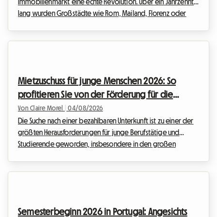
Immobilienmarkt eine echte Revolution. Über ein Jahrzehnt
lang wurden Großstädte wie Rom, Mailand, Florenz oder
Bologna von der Flut an touristischen Vermietungen
überschwemmt. Angesichts der dringenden Wohnungsnot
und der Notwendigkeit, einen außer Kontrolle geratenen
Sektor zu regulieren, hat die italienische Regierung jedoch
entschieden, entschlossen zu handeln. Das Inkrafttreten
Mietzuschuss für junge Menschen 2026: So
drastischer neuer Vorschriften wirbelt die Gewohnheiten
profitieren Sie von der Förderung für die
von...
Anmietung eines Zimmers in Spanien
Von Claire Morel
|
04/08/2026
Die Suche nach einer bezahlbaren Unterkunft ist zu einer der
größten Herausforderungen für junge Berufstätige und
Studierende geworden, insbesondere in den großen
spanischen Städten. Angesichts der stetig steigenden
Immobilienpreise kann der Weg in die Unabhängigkeit
manchmal wie ein wahrer Hindernislauf wirken.
Glücklicherweise gibt es eine hervorragende Nachricht für
die Planung des kommenden akademischen und beruflichen
Semesterbeginn 2026 in Portugal: Angesichts
Jahres: die Fortführung einer entscheidenden staatlichen