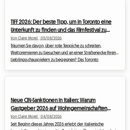
Mietvertrag für eine Wohngemeinschaft in der Wallonie 2026
steht im Mittelpunkt aller Diskussionen, da er die
Beziehungen zwischen Vermietern und Mietern neu definiert.
TIFF 2026: Der beste Tipp, um in Toronto eine
Bei Roomlala wissen wir, dass das Zusammenziehen mit
Unterkunft zu finden und das Filmfestival zu
anderen ma...
erleben, ohne ein Vermögen auszugeben
Von Claire Morel
|
05/08/2026
Träumen Sie davon, über rote Teppiche zu schreiten,
Weltpremieren zu besuchen und an einer Straßenecke Ihren
Lieblingsschauspielern zu begegnen? Das Toronto
International Film Festival ist das absolute Highlight des Jahres
für jeden Filmfan, der etwas auf sich hält. Die Planung Ihrer
Reise zu diesem Weltereignis kann jedoch schnell zu einem
finanziellen Kopfzerbrechen werden, insbesondere bei der
Unterkunft. Wir bei Roomlala wissen, wie wichtig es ist, eine
Neue CIN-Sanktionen in Italien: Warum
komfortable Bleibe zu finden, ohne das...
Gastgeber 2026 auf Wohngemeinschaften
setzen
Von Claire Morel
|
04/08/2026
Seit Beginn dieses Jahres 2026 erlebt der italienische