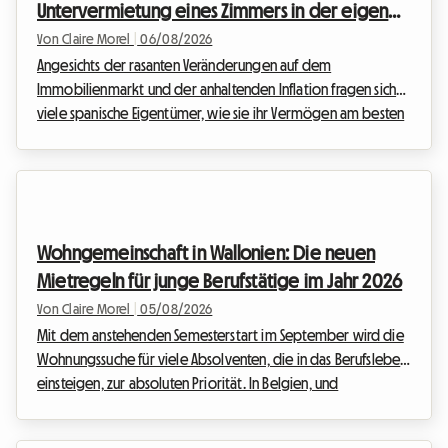
Untervermietung eines Zimmers in der eigenen
Wohnung zur bevorzugten Option für
Von Claire Morel
|
06/08/2026
Gastgeber in Spanien wird
Angesichts der rasanten Veränderungen auf dem
Immobilienmarkt und der anhaltenden Inflation fragen sich
viele spanische Eigentümer, wie sie ihr Vermögen am besten
rentabel machen können. Seit dem Inkrafttreten der ersten
Maßnahmen zur Mietpreisbremse hat sich die Mietlandschaft
grundlegend verändert. Bei Roomlala beobachten wir einen
grundlegenden Trend, der sich im Jahr 2026 weiter
beschleunigt: den massiven Übergang von der Vermietung
Wohngemeinschaft in Wallonien: Die neuen
ganzer Unterkünfte hin zur Vermietung von Einzelzimmern.
Mietregeln für junge Berufstätige im Jahr 2026
Ab...
Von Claire Morel
|
05/08/2026
Mit dem anstehenden Semesterstart im September wird die
Wohnungssuche für viele Absolventen, die in das Berufsleben
einsteigen, zur absoluten Priorität. In Belgien, und
insbesondere im Süden des Landes, passt sich der
Immobilienmarkt diesen neuen Lebensweisen an. Der