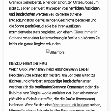
Granada beherbergt, einer der schönsten Orte Europas um
nicht zu sagen der Welt. Umgeben von
herrlichen Aussichten
und Landschaften
werden Sie sich gerne auf eine
Entdeckungstour der fesselnden Geschichte begeben und
die
Sonne genießen
, die Sie bei Ihren Ausflügen
normalerweise stets begleitet. Von einem
Gästezimmer in
Granada
oder einer Ferienwohnung in Sevilla aus können Sie
leicht die ganze Region erkunden.
Irland: Die Kraft der Natur
Welch Glück, wenn man Irland erkunden kann! Dieses
Fleckchen Erde eignet sich bestens, um vor dem Alltag zu
flüchten und offenbart
einzigartige Landschaften
unter
welchen sich die
berühmten Seen von Connemara
oder die
Halbinsel von Dingle (wo sie amüsiert darüber sein werden
plötzlich auf Schafe zu treffen, die die Straße überqueren)
befinden. Wenn Sie sich eine
Privatunterkunft in Irland
suchen,
können Sie dieses Reiseziel in aller Ruhe erkunden und ins