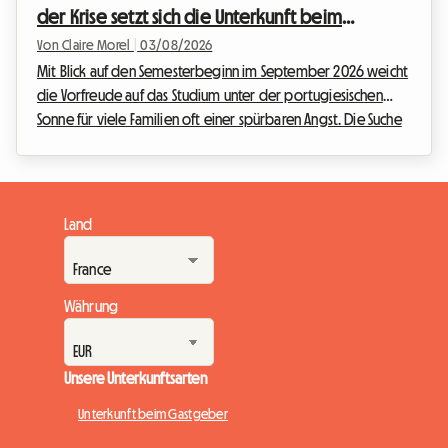
der Krise setzt sich die Unterkunft beim
Unterstützung. B...
Gastgeber durch
Von Claire Morel
|
03/08/2026
Mit Blick auf den Semesterbeginn im September 2026 weicht
die Vorfreude auf das Studium unter der portugiesischen
Sonne für viele Familien oft einer spürbaren Angst. Die Suche
nach einer studentischen Unterkunft in Portugal 2026 ist zu
einem echten Rätsel geworden. Zwischen der Lebensqualität
in Lissabon und der Dynamik von Porto zieht das Land immer
mehr junge Menschen an, doch die Infrastruktur kommt dem
Land
Wachstum kaum hinterher. Bei Roomlala begleiten wir jedes
Jahr Tausende von Studenten bei ...
Währung
Unsere Unterkunftsarten
Unterkunft beim Gastgeber