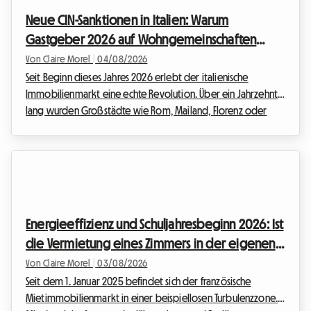
Beziehungen zwischen Vermietern und Mietern neu definiert.
Neue CIN-Sanktionen in Italien: Warum
Bei Roomlala wissen wir, dass das Zusammenziehen mit
Gastgeber 2026 auf Wohngemeinschaften
anderen ma...
setzen
Von Claire Morel
|
04/08/2026
Seit Beginn dieses Jahres 2026 erlebt der italienische
Immobilienmarkt eine echte Revolution. Über ein Jahrzehnt
lang wurden Großstädte wie Rom, Mailand, Florenz oder
Bologna von der Flut an touristischen Vermietungen
überschwemmt. Angesichts der dringenden Wohnungsnot
und der Notwendigkeit, einen außer Kontrolle geratenen
Sektor zu regulieren, hat die italienische Regierung jedoch
entschieden, entschlossen zu handeln. Das Inkrafttreten
drastischer neuer Vorschriften wirbelt die Gewohnheiten
Energieeffizienz und Schuljahresbeginn 2026: Ist
von...
die Vermietung eines Zimmers in der eigenen
Wohnung die legale Lösung für Gastgeber?
Von Claire Morel
|
03/08/2026
Seit dem 1. Januar 2025 befindet sich der französische
Mietimmobilienmarkt in einer beispiellosen Turbulenzzone.