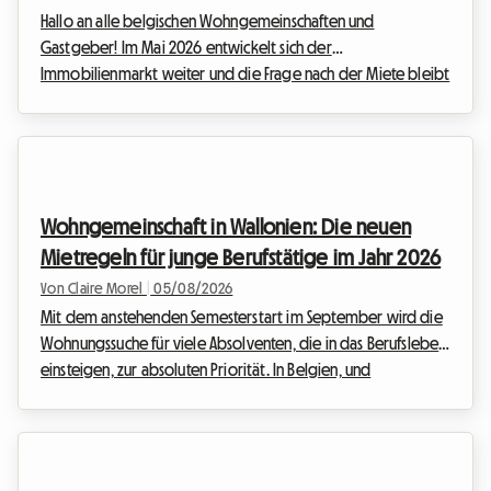
Hallo an alle belgischen Wohngemeinschaften und
Gastgeber! Im Mai 2026 entwickelt sich der
Immobilienmarkt weiter und die Frage nach der Miete bleibt
ein zentrales Anliegen. Während die Inflation in den letzten
Jahren historische Höchststände erreichte, was zu
Notfallmaßnahmen der Regierung führte, hat sich die Lage
inzwischen stabilisiert. Die Spielregeln haben sich jedoch
grundlegend geändert. Wir bei Roomlala wissen, dass die
Wohngemeinschaft in Wallonien: Die neuen
Gesetzgebung rund um die Vermietung und das Wohnen in
Mietregeln für junge Berufstätige im Jahr 2026
einer Wohngem...
Von Claire Morel
|
05/08/2026
Mit dem anstehenden Semesterstart im September wird die
Wohnungssuche für viele Absolventen, die in das Berufsleben
einsteigen, zur absoluten Priorität. In Belgien, und
insbesondere im Süden des Landes, passt sich der
Immobilienmarkt diesen neuen Lebensweisen an. Der
Mietvertrag für eine Wohngemeinschaft in der Wallonie 2026
steht im Mittelpunkt aller Diskussionen, da er die