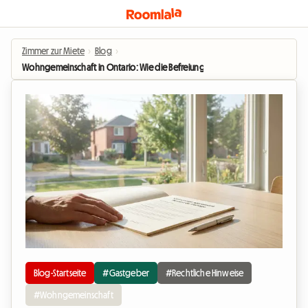
Zimmer zur Miete
›
Blog
›
Wohngemeinschaft in Ontario: Wie die Befreiung vom Mietrecht im Jahr 202
Blog-Startseite
#Gastgeber
#Rechtliche Hinweise
#Wohngemeinschaft