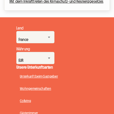
Mit dem Inkrafttreten des Klimaschutz- und Resilienzgesetzes
ist die Vermietung von als G eingestuften gesamten
Unterkünften für Hauptwohnsitz-Mietverträge streng
untersagt. Diese radikale Maßnahme zielt darauf ab, die
sogenannten „Wärmeschleudern“ (passoires thermiques) im
Land
Mietsektor auszumerzen. Angesichts dieser Situation
befinden sich viele Vermieter in einer Sackgasse und fürchte...
Währung
Unsere Unterkunftsarten
Unterkunft beim Gastgeber
Wohngemeinschaften
Coliving
Gästezimmer