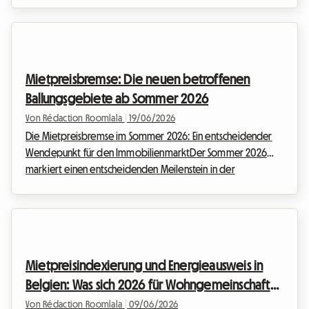
nicht nur Studenten an, sondern auch immer mehr junge
Berufstätige und Menschen in Lebensübergangsphasen. Die
Wohngemeinschaft in der Wallonie im Jahr 2026 ist jedoch
mit großen Herausforderungen verbunden, insbesondere auf
Mietpreisbremse: Die neuen betroffenen
administrativer und rechtlicher Ebene. Im Mittelpunk...
Ballungsgebiete ab Sommer 2026
Von Rédaction Roomlala
|
19/06/2026
Die Mietpreisbremse im Sommer 2026: Ein entscheidender
Wendepunkt für den ImmobilienmarktDer Sommer 2026
markiert einen entscheidenden Meilenstein in der
französischen Immobilienlandschaft. Angesichts der
anhaltenden Wohnungsnot in zahlreichen Metropolen haben
die Behörden beschlossen, die Zügel anzuziehen, um die
Kaufkraft der Mieter zu schützen und gleichzeitig den Markt
zu regulieren. Bei Roomlala begleiten wir täglich Tausende
Mietpreisindexierung und Energieausweis in
von Gastgebern und Mietern bei der Vermietung von
Belgien: Was sich 2026 für Wohngemeinschaften
Unterkünften be...
ändert
Von Rédaction Roomlala
|
09/06/2026