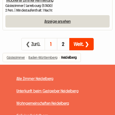
Möblierte Zimmervermietung
Gästezimmer | Sarrebourg (57400)
2 Pers. | Mindestaufenthalt: 1 Nacht
Anzeige ansehen
❮ Zurü.
1
2
Weit. ❯
Gästezimmer
›
Baden-Württemberg
›
Heidelberg
Alle Zimmer Heidelberg
Unterkunft beim Gastgeber Heidelberg
Wohngemeinschaften Heidelberg