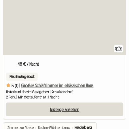
8
48 € / Nacht
Neu im Angebot
5 (1) |
Großes Schlafzimmer im elsässischen Haus
Unterkunft beim Gastgeber | Schalkendorf
2 Pers. | Mindestaufenthalt: 1 Nacht
Anzeige ansehen
Zimmer zur Miete
›
Baden-Württemberg
›
Heidelberg