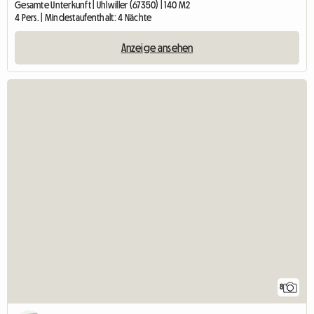
Gesamte Unterkunft | Uhlwiller (67350) | 140 M2
4 Pers. | Mindestaufenthalt: 4 Nächte
Anzeige ansehen
8