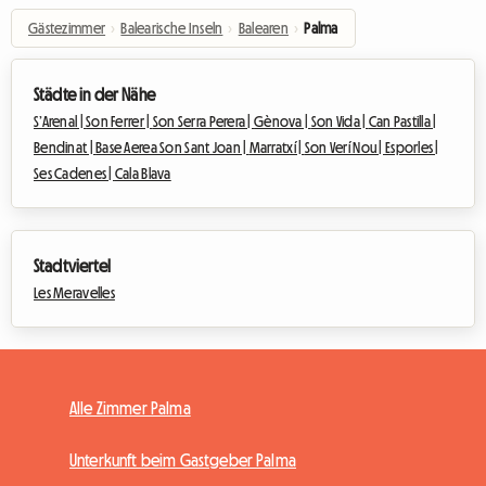
Gästezimmer
›
Balearische Inseln
›
Balearen
›
Palma
Städte in der Nähe
S’Arenal |
Son Ferrer |
Son Serra Perera |
Gènova |
Son Vida |
Can Pastilla |
Bendinat |
Base Aerea Son Sant Joan |
Marratxí |
Son Verí Nou |
Esporles |
Ses Cadenes |
Cala Blava
Stadtviertel
Les Meravelles
Alle Zimmer Palma
Unterkunft beim Gastgeber Palma